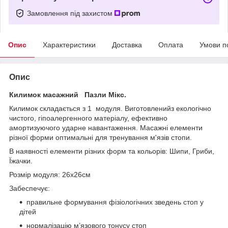
Замовлення під захистом
Опис
Характеристики
Доставка
Оплата
Умови п
Опис
Килимок масажний Пазли Мікс.
Килимок складається з 1 модуля. Виготовленийз екологічно
чистого, гіпоалергенного матеріалу, ефективно
амортизуючого ударне навантаження. Масажні елементи
різної форми оптимальні для тренування м'язів стопи.
В наявності елементи різних форм та кольорів: Шипи, Гриби,
Їжачки.
Розмір модуля: 26x26см
Забеспечує:
правильне формування фізіологічних зведень стоп у
дітей
нормалізацію м’язового тонусу стоп