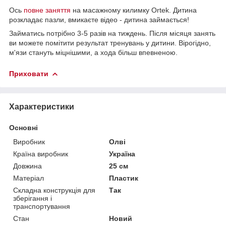
Ось
повне заняття
на масажному килимку Ortek. Дитина
розкладає пазли, вмикаєте відео - дитина займається!
Займатись потрібно 3-5 разів на тиждень. Після місяця занять
ви можете помітити результат тренувань у дитини. Вірогідно,
м'язи стануть міцнішими, а хода більш впевненою.
Приховати
Характеристики
Основні
Виробник
Олві
Країна виробник
Україна
Довжина
25 см
Матеріал
Пластик
Складна конструкція для
Так
зберігання і
транспортування
Стан
Новий