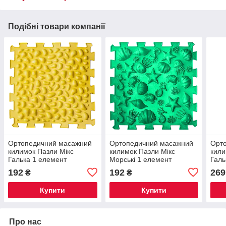
Подібні товари компанії
Ортопедичний масажний
Ортопедичний масажний
Орт
килимок Пазли Мікс
килимок Пазли Мікс
кили
Галька 1 елемент
Морські 1 елемент
Гал
Роже
192
192
269
₴
₴
Купити
Купити
Про нас