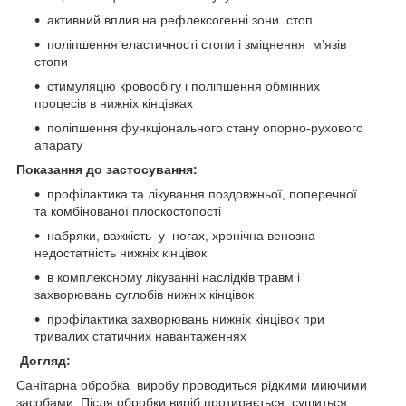
активний вплив на рефлексогенні зони стоп
поліпшення еластичності стопи і зміцнення м’язів
стопи
стимуляцію кровообігу і поліпшення обмінних
процесів в нижніх кінцівках
поліпшення функціонального стану опорно-рухового
апарату
Показання до застосування:
профілактика та лікування поздовжньої, поперечної
та комбінованої плоскостопості
набряки, важкість у ногах, хронічна венозна
недостатність нижніх кінцівок
в комплексному лікуванні наслідків травм і
захворювань суглобів нижніх кінцівок
профілактика захворювань нижніх кінцівок при
тривалих статичних навантаженнях
Догляд:
Санітарна обробка виробу проводиться рідкими миючими
засобами. Після обробки виріб протирається, сушиться