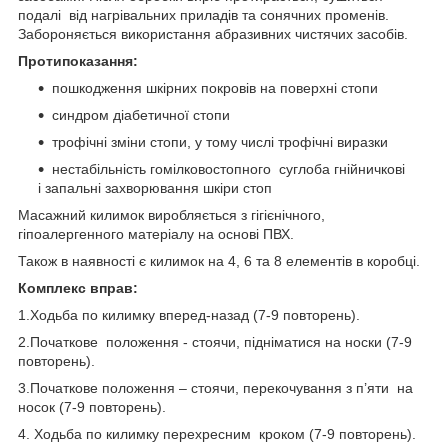
подалі від нагрівальних приладів та сонячних променів.
Забороняється використання абразивних чистячих засобів.
Протипоказання:
пошкодження шкірних покровів на поверхні стопи
синдром діабетичної стопи
трофічні зміни стопи, у тому числі трофічні виразки
нестабільність гомілковостопного суглоба гнійничкові
і запальні захворювання шкіри стоп
Масажний килимок виробляється з гігієнічного,
гіпоалергенного матеріалу на основі ПВХ.
Також в наявності є килимок на 4, 6 та 8 елементів в коробці.
Комплекс вправ:
1.Ходьба по килимку вперед-назад (7-9 повторень).
2.Початкове положення - стоячи, підніматися на носки (7-9
повторень).
3.Початкове положення – стоячи, перекочування з п’яти на
носок (7-9 повторень).
4. Ходьба по килимку перехресним кроком (7-9 повторень).