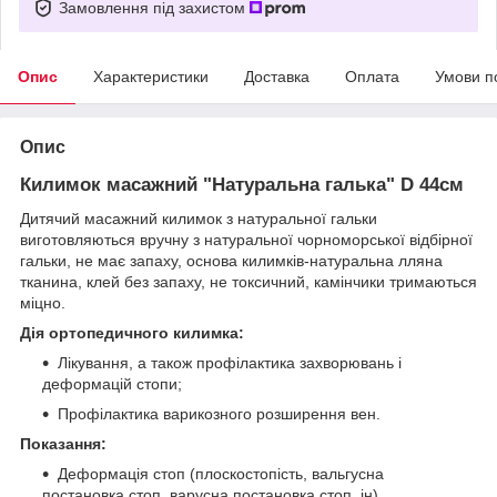
Замовлення під захистом
Опис
Характеристики
Доставка
Оплата
Умови п
Опис
Килимок масажний "Натуральна галька" D 44см
Дитячий масажний килимок з натуральної гальки
виготовляються вручну з натуральної чорноморської відбірної
гальки, не має запаху, основа килимків-натуральна лляна
тканина, клей без запаху, не токсичний, камінчики тримаються
міцно.
Дія ортопедичного килимка:
Лікування, а також профілактика захворювань і
деформацій стопи;
Профілактика варикозного розширення вен.
Показання:
Деформація стоп (плоскостопість, вальгусна
постановка стоп, варусна постановка стоп, ін)