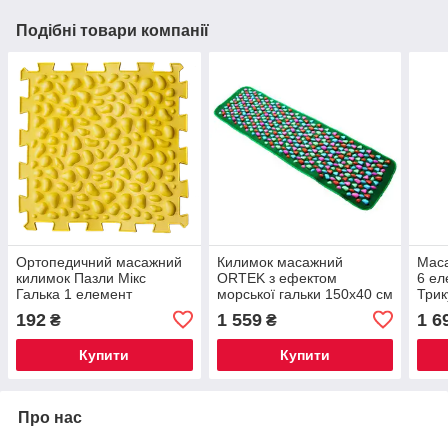
Подібні товари компанії
Ортопедичний масажний
Килимок масажний
Мас
килимок Пазли Мікс
ORTEK з ефектом
6 ел
Галька 1 елемент
морської гальки 150х40 см
Трик
192
1 559
1 6
₴
₴
Купити
Купити
Про нас