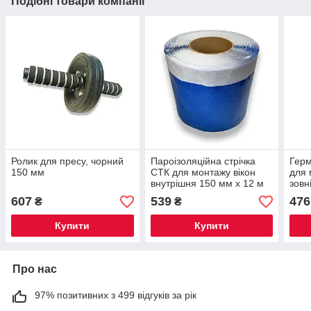
Подібні товари компанії
Ролик для пресу, чорний
Пароізоляційна стрічка
Герм
150 мм
СТК для монтажу вікон
для 
внутрішня 150 мм х 12 м
зовн
W
607
539
476
₴
₴
Купити
Купити
Про нас
97% позитивних з 499 відгуків за рік