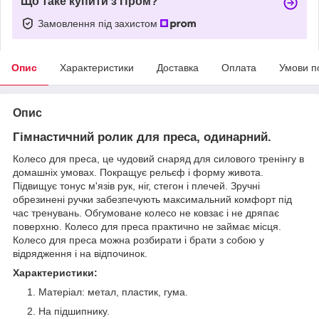
Що таке купити з Пром?
Замовлення під захистом
Опис
Характеристики
Доставка
Оплата
Умови п
Опис
Гімнастичний ролик для преса, одинарний.
Колесо для преса, це чудовий снаряд для силового тренінгу в
домашніх умовах. Покращує рельєф і форму живота.
Підвищує тонус м'язів рук, ніг, стегон і плечей. Зручні
обрезинені ручки забезпечують максимальний комфорт під
час тренувань. Обгумоване колесо не ковзає і не дряпає
поверхню. Колесо для преса практично не займає місця.
Колесо для преса можна розбирати і брати з собою у
відрядження і на відпочинок.
Характеристики:
Матеріал: метал, пластик, гума.
На підшипнику.