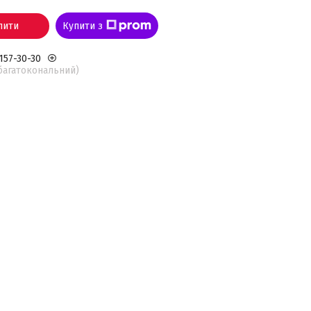
пити
Купити з
 157-30-30
(багатокональний)