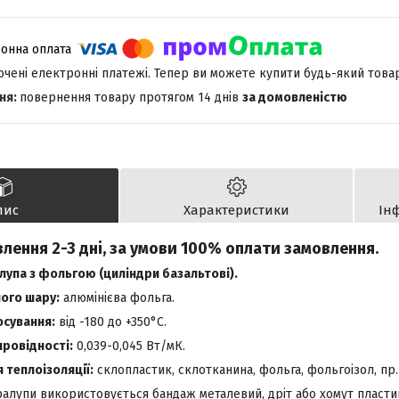
лючені електронні платежі. Тепер ви можете купити будь-який това
повернення товару протягом 14 днів
за домовленістю
пис
Характеристики
Ін
лення 2-3 дні, за умови 100% оплати замовлення.
упа з фольгою (циліндри базальтові).
ого шару:
алюмінієва фольга.
осування:
від -180 до +350°С.
ровідності:
0,039-0,045 Вт/мК.
теплоізоляції:
склопластик, склотканина, фольга, фольгоізол, пр.
ралупи використовується бандаж металевий, дріт або хомут пласти