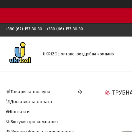
+380 (67) 157-30-30
+380 (66) 157-30-30
UKRIZOL оптово-роздрібна компанія
🛒Товари та послуги
ТРУБНА
🚀Доставка та оплата
☎️Контакти
📂Відгуки про компанію
🔄 Умови обміну та повернення