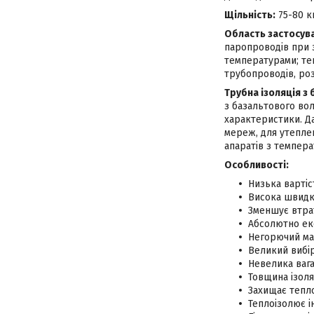
Щільність:
75-80 к
Область застосув
паропроводів при 
температурами; теп
трубопроводів, ро
Трубна ізоляція з 
з базальтового вол
характеристики. Да
мереж, для утеплен
апаратів з темпера
Особливості:
Низька вартіс
Висока швидк
Зменшує втрат
Абсолютно еко
Негорючий ма
Великий вибір
Невелика вага
Товщина ізоля
Захищає тепло
Теплоізолює 