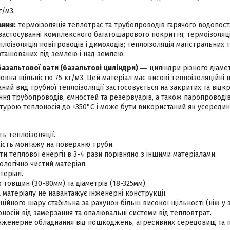
г/м3.
ання:
термоізоляція теплотрас та трубопроводів гарячого водопоста
застосуванні комплексного багатошарового покриття; термоізоляц
лоізоляція повітроводів і димоходів; теплоізоляція магістральних т
зташованих під землею і над землею.
базальтової вати (базальтові циліндри)
― циліндри різного діамет
окна щільністю 75 кг/м3. Цей матеріал має високі теплоізоляційні в
ний вид трубної теплоізоляції застосовується на закритих та відк
ня трубопроводів, ємностей та резервуарів, а також паропроводів
турою теплоносія до +350°С і може бути використаний як усередині 
ть теплоізоляції.
ість монтажу на поверхню труби.
и теплової енергії в 3-4 рази порівняно з іншими матеріалами.
логічно чистий матеріал.
теріал.
 товщин (30-80мм) та діаметрів (18-325мм).
 матеріалу не навантажує інженерні конструкції.
ційного шару стабільна за рахунок більш високої щільності (ніж у з
носій від замерзання та опалювальні системи від тепловтрат.
інженерне обладнання від пошкоджень, агресивних середовищ та п