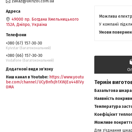
zakaz@ukrizol.com.ua
49000 пр. Богдана Хмельницького
У компанії підк
152А, Дніпро, Україна
+380 (67) 157-30-30
Kyivstar (багатокональний)
+380 (66) 157-30-30
Vodafone (багатокональний)
О
Наш канал в Youtube
https://www.youtu
Термін виготов
be.com/channel/UCyBnfxJh1XWjEu448lVy
0MA
Базальтова шкарал
Наявність покривн
Температура заст
Коефіцієнт теплоп
Можливе покриття 
Для з'єднання шка