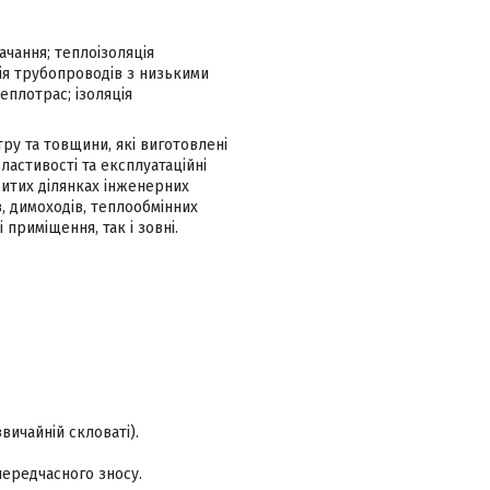
чання; теплоізоляція
ія трубопроводів з низькими
еплотрас; ізоляція
ру та товщини, які виготовлені
ластивості та експлуатаційні
ритих ділянках інженерних
, димоходів, теплообмінних
приміщення, так і зовні.
вичайній скловаті).
ередчасного зносу.