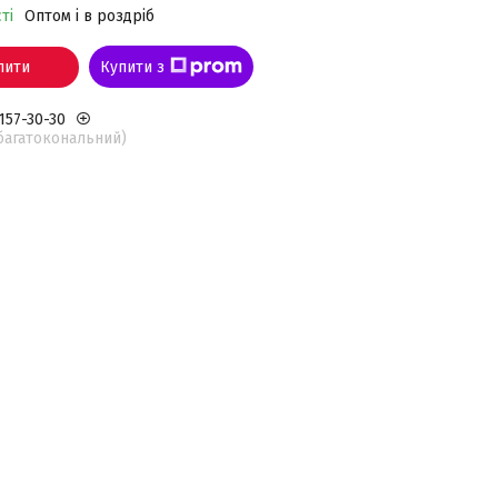
ті
Оптом і в роздріб
пити
Купити з
 157-30-30
(багатокональний)