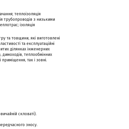
чання; теплоізоляція
ія трубопроводів з низькими
еплотрас; ізоляція
ру та товщини, які виготовлені
ластивості та експлуатаційні
ритих ділянках інженерних
, димоходів, теплообмінних
приміщення, так і зовні.
вичайній скловаті).
ередчасного зносу.