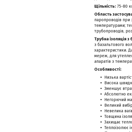
Щільність:
75-80 к
Область застосув
паропроводів при 
температурами; теп
трубопроводів, ро
Трубна ізоляція з 
з базальтового вол
характеристики. Да
мереж, для утеплен
апаратів з темпера
Особливості:
Низька вартіс
Висока швидк
Зменшує втрат
Абсолютно еко
Негорючий ма
Великий вибір
Невелика вага
Товщина ізоля
Захищає тепло
Теплоізолює 