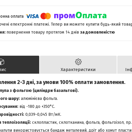
лючені електронні платежі. Тепер ви можете купити будь-який това
повернення товару протягом 14 днів
за домовленістю
пис
Характеристики
Ін
лення 2-3 дні, за умови 100% оплати замовлення.
упа з фольгою (циліндри базальтові).
ого шару:
алюмінієва фольга.
осування:
від -180 до +350°С.
ровідності:
0,039-0,045 Вт/мК.
теплоізоляції:
склопластик, склотканина, фольга, фольгоізол, пр.
ралупи використовується бандаж металевий, дріт або хомут пласти