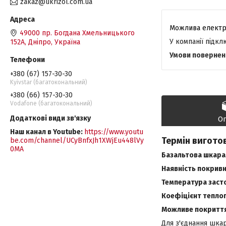
zakaz@ukrizol.com.ua
49000 пр. Богдана Хмельницького
У компанії підк
152А, Дніпро, Україна
+380 (67) 157-30-30
Kyivstar (багатокональний)
+380 (66) 157-30-30
Vodafone (багатокональний)
О
Наш канал в Youtube
https://www.youtu
Термін виготов
be.com/channel/UCyBnfxJh1XWjEu448lVy
0MA
Базальтова шкарал
Наявність покривн
Температура заст
Коефіцієнт теплоп
Можливе покриття 
Для з'єднання шка