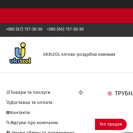
+380 (67) 157-30-30
+380 (66) 157-30-30
UKRIZOL оптово-роздрібна компанія
🛒Товари та послуги
ТРУБН
🚀Доставка та оплата
☎️Контакти
📂Відгуки про компанію
Топ продаж
🔄 Умови обміну та повернення