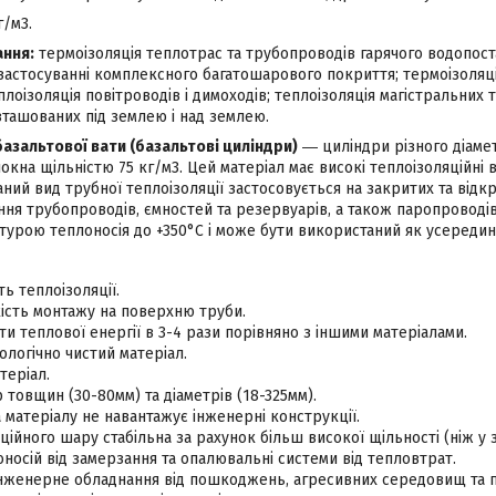
г/м3.
ання:
термоізоляція теплотрас та трубопроводів гарячого водопоста
застосуванні комплексного багатошарового покриття; термоізоляц
лоізоляція повітроводів і димоходів; теплоізоляція магістральних т
зташованих під землею і над землею.
базальтової вати (базальтові циліндри)
― циліндри різного діамет
окна щільністю 75 кг/м3. Цей матеріал має високі теплоізоляційні в
ний вид трубної теплоізоляції застосовується на закритих та відк
ня трубопроводів, ємностей та резервуарів, а також паропроводів
турою теплоносія до +350°С і може бути використаний як усередині 
ть теплоізоляції.
ість монтажу на поверхню труби.
и теплової енергії в 3-4 рази порівняно з іншими матеріалами.
логічно чистий матеріал.
теріал.
 товщин (30-80мм) та діаметрів (18-325мм).
 матеріалу не навантажує інженерні конструкції.
ційного шару стабільна за рахунок більш високої щільності (ніж у з
носій від замерзання та опалювальні системи від тепловтрат.
інженерне обладнання від пошкоджень, агресивних середовищ та п