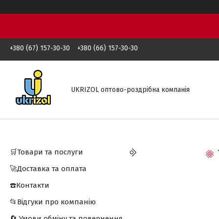
+380 (67) 157-30-30
+380 (66) 157-30-30
UKRIZOL оптово-роздрібна компанія
🛒Товари та послуги
🚀Доставка та оплата
☎️Контакти
📂Відгуки про компанію
🔄 Умови обміну та повернення