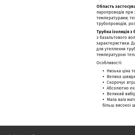
Область застосув
паропроводів при 
температурами; теп
трубопроводів, ро
Трубна ізоляція з 
з базальтового вол
характеристики. Да
для утеплення труб
температурою тепло
Особливості:
Низька ціна те
Велика швидк
Скорочує втра
Абсолютно еко
Великий вибір
Мала вага мат
більш високої щі