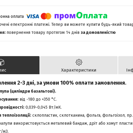
лючені електронні платежі. Тепер ви можете купити будь-який това
повернення товару протягом 14 днів
за домовленістю
пис
Характеристики
Ін
лення 2-3 дні, за умови 100% оплати замовлення.
упа (циліндри базальтові).
осування:
від -180 до +350 °С.
ровідності:
0,039-0,045 Вт/мК.
теплоізоляції:
склопластик, склотканина, фольга, фольгоізол, пр.
ралупи використовується металевий бандаж, дріт або хомут пласти
г/м3.