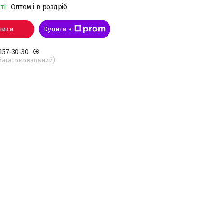
ті
Оптом і в роздріб
пити
Купити з
 157-30-30
(багатокональний)