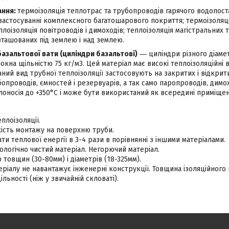
ання:
термоізоляція теплотрас та трубопроводів гарячого водопоста
застосуванні комплексного багатошарового покриття; термоізоляц
лоізоляція повітроводів і димоходів; теплоізоляція магістральних т
зташованих під землею і над землею.
базальтової вати (циліндри базальтові)
― циліндри різного діамет
окна щільністю 75 кг/м3. Цей матеріал має високі теплоізоляційні в
ний вид трубної теплоізоляції застосовують на закритих і відкри
опроводів, ємностей і резервуарів, а так само паропроводів, димох
носія до +350°С і може бути використаний як всередині приміщення
плоізоляції.
ість монтажу на поверхню труби.
ти теплової енергії в 3-4 рази в порівнянні з іншими матеріалами.
логічно чистий матеріал. Негорючий матеріал.
 товщин (30-80мм) і діаметрів (18-325мм).
еріалу не навантажує інженерні конструкції. Товщина ізоляційного
льності (ніж у звичайній скловаті).