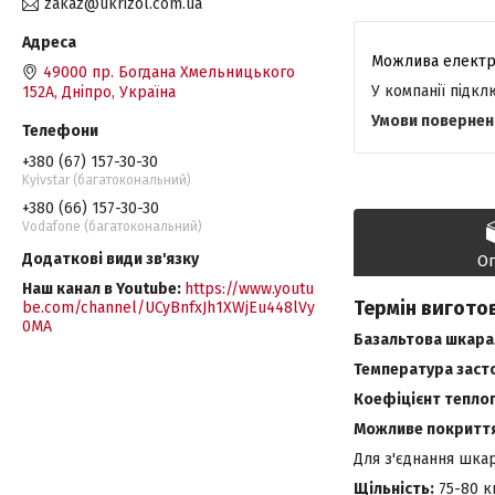
zakaz@ukrizol.com.ua
49000 пр. Богдана Хмельницького
У компанії підк
152А, Дніпро, Україна
+380 (67) 157-30-30
Kyivstar (багатокональний)
+380 (66) 157-30-30
Vodafone (багатокональний)
О
Наш канал в Youtube
https://www.youtu
Термін виготов
be.com/channel/UCyBnfxJh1XWjEu448lVy
0MA
Базальтова шкарал
Температура заст
Коефіцієнт теплоп
Можливе покриття 
Для з'єднання шка
Щільність:
75-80 к