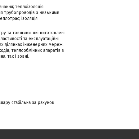
чання; теплоізоляція
ія трубопроводів з низькими
еплотрас; ізоляція
ру та товщини, які виготовлені
ластивості та експлуатаційні
тих ділянках інженерних мереж,
одів, теплообмінних апаратів з
, так і зовні.
 шару стабільна за рахунок