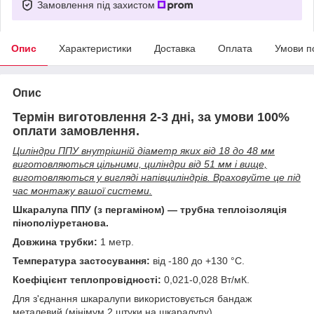
Замовлення під захистом
Опис
Характеристики
Доставка
Оплата
Умови п
Опис
Термін виготовлення 2-3 дні, за умови 100%
оплати замовлення.
Циліндри ППУ внутрішній діаметр яких від 18 до 48 мм
виготовляються цільними, циліндри від 51 мм і вище,
виготовляються у вигляді напівциліндрів. Враховуйте це під
час монтажу вашої системи.
Шкаралупа ППУ (з пергаміном) ― трубна теплоізоляція
пінополіуретанова.
Довжина трубки:
1 метр.
Температура застосування:
від -180 до +130 °С.
Коефіцієнт теплопровідності:
0,021-0,028 Вт/мК.
Для з'єднання шкаралупи використовується бандаж
металевий (мінімум 2 штуки на шкаралупу).