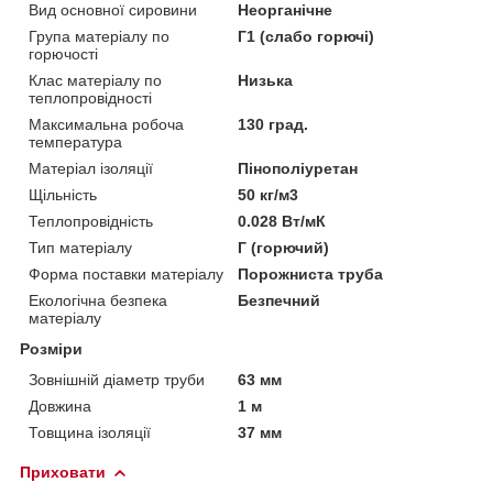
Вид основної сировини
Неорганічне
Група матеріалу по
Г1 (слабо горючі)
горючості
Клас матеріалу по
Низька
теплопровідності
Максимальна робоча
130 град.
температура
Матеріал ізоляції
Пінополіуретан
Щільність
50 кг/м3
Теплопровідність
0.028 Вт/мК
Тип матеріалу
Г (горючий)
Форма поставки матеріалу
Порожниста труба
Екологічна безпека
Безпечний
матеріалу
Розміри
Зовнішній діаметр труби
63 мм
Довжина
1 м
Товщина ізоляції
37 мм
Приховати