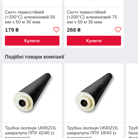
Скотч термостійкий
Скотч термостійкий
(+200°С) алюмінієвий 50
(+200°С) алюмінієвий 75
мм х 50 м 30 мкм
мм х 50 м 30 мкм
179
268
₴
₴
Купити
Купити
Подібні товари компанії
Трубна ізоляція UKRIZOL
Трубна ізоляція UKRIZOL
Труб
шкаралупа ППУ 42/40 (з
шкаралупа ППУ 18/43 (з
база
пергаміном)
пергаміном)
фоль