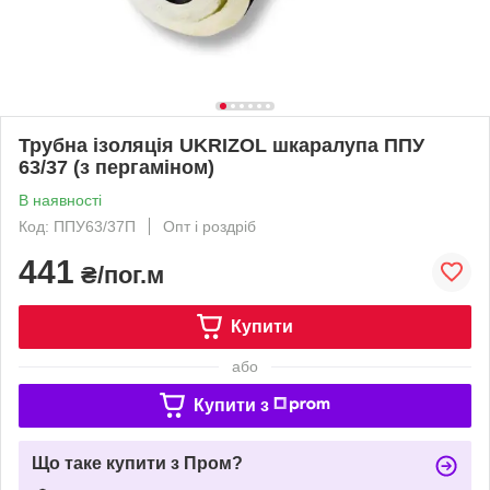
Трубна ізоляція UKRIZOL шкаралупа ППУ
63/37 (з пергаміном)
В наявності
Код: ППУ63/37П
Опт і роздріб
441
₴/пог.м
Купити
або
Купити з
Що таке купити з Пром?