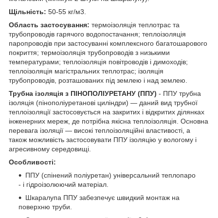
Щільність:
50-55 кг/м3.
Область застосування:
термоізоляція теплотрас та
трубопроводів гарячого водопостачання; теплоізоляція
паропроводів при застосуванні комплексного багатошарового
покриття; термоізоляція трубопроводів з низькими
температурами; теплоізоляція повітроводів і димоходів;
теплоізоляція магістральних теплотрас; ізоляція
трубопроводів, розташованих під землею і над землею.
Трубна ізоляція з ПІНОПОЛІУРЕТАНУ (ППУ)
- ППУ трубна
ізоляція (пінополіуретанові циліндри) ― даний вид трубної
теплоізоляції застосовується на закритих і відкритих ділянках
інженерних мереж, де потрібна якісна теплоізоляція. Основна
перевага ізоляції ― високі теплоізоляційні властивості, а
також можливість застосовувати ППУ ізоляцію у вологому і
агресивному середовищі.
Особливості:
ППУ (спінений поліуретан) універсальний теплопаро
- і гідроізолюючий матеріал.
Шкаралупа ППУ забезпечує швидкий монтаж на
поверхню труби.