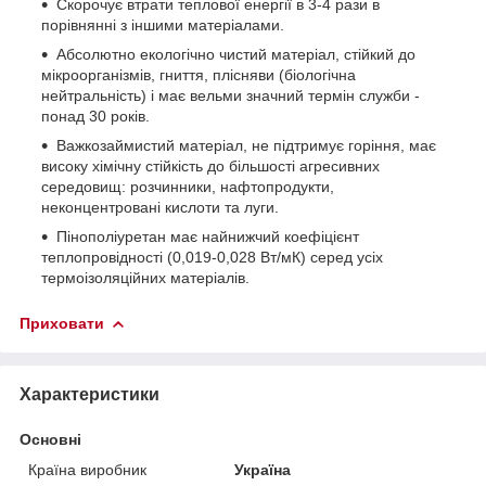
Скорочує втрати теплової енергії в 3-4 рази в
порівнянні з іншими матеріалами.
Абсолютно екологічно чистий матеріал, стійкий до
мікроорганізмів, гниття, плісняви (біологічна
нейтральність) і має вельми значний термін служби -
понад 30 років.
Важкозаймистий матеріал, не підтримує горіння, має
високу хімічну стійкість до більшості агресивних
середовищ: розчинники, нафтопродукти,
неконцентровані кислоти та луги.
Пінополіуретан має найнижчий коефіцієнт
теплопровідності (0,019-0,028 Вт/мК) серед усіх
термоізоляційних матеріалів.
Приховати
Характеристики
Основні
Країна виробник
Україна