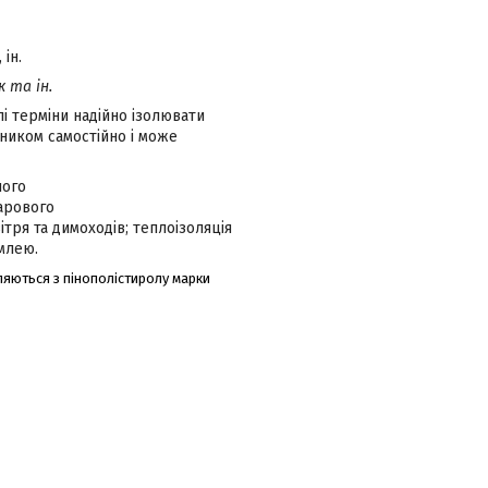
ін.
ик та ін.
лі терміни надійно ізолювати
ником самостійно і може
ного
арового
тря та димоходів; теплоізоляція
млею.
яються з пінополістиролу марки