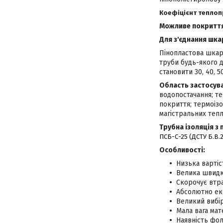
Коефіцієнт теплоп
Можливе покриття 
Для з'єднання шка
Пінопластова шкара
труби будь-якого д
становити 30, 40, 5
Область застосув
водопостачання; т
покриття; термоізо
магістральних тепл
Трубна ізоляція з
ПСБ-С-25 (ДСТУ Б.В.2
Особливості:
Низька вартіс
Велика швидк
Скорочує втра
Абсолютно еко
Великий вибі
Мала вага ма
Наявність фол