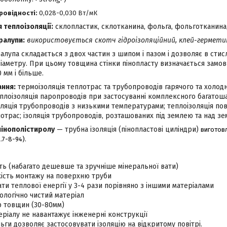
ровідності:
0,028-0,030 Вт/мК
теплоізоляції:
склопластик, склотканина, фольга, фольготканина, 
ралупи:
використовується скотч гідроізоляційний, клей-гермет
лупа складається з двох частин з шипом і пазом і дозволяє в стис
іаметру. При цьому товщина стінки пінопласту визначається замов
0 мм і більше.
ання:
термоізоляція теплотрас та трубопроводів гарячого та холод
еплоізоляція паропроводів при застосуванні комплексного багатош
ляція трубопроводів з низькими температурами; теплоізоляція пові
отрас; ізоляція трубопроводів, розташованих під землею та над зе
 пінополістиролу
— трубна ізоляція (пінопластові циліндри)
виготовл
.7-8-94).
ть (набагато дешевше та зручніше мінеральної вати)
ість монтажу на поверхню труби
ти теплової енергії у 3-4 рази порівняно з іншими матеріалами
логічно чистий матеріал
р товщин (30-80мм)
теріалу не навантажує інженерні конструкції
ьги дозволяє застосовувати ізоляцію на відкритому повітрі.