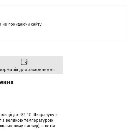
р не покидаючи сайту.
формація для замовлення
лення
оляції до +85 °С Шкаралупу з
кт з великою температурою
ільненому вигляді), а потім