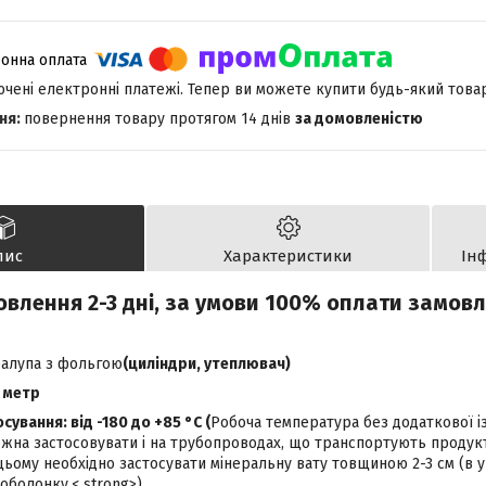
лючені електронні платежі. Тепер ви можете купити будь-який това
повернення товару протягом 14 днів
за домовленістю
пис
Характеристики
Ін
овлення 2-3 дні, за умови 100% оплати замов
ралупа з фольгою
(циліндри, утеплювач)
1 метр
ування: від -180 до +85 °С (
Робоча температура без додаткової із
ожна застосовувати і на трубопроводах, що транспортують проду
цьому необхідно застосувати мінеральну вату товщиною 2-3 см (в ущ
 оболонку.
< strong>)