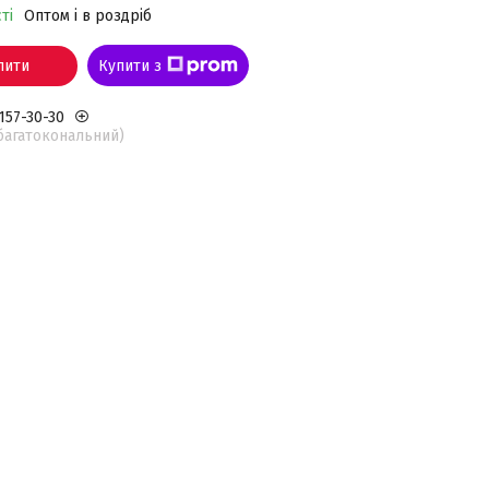
ті
Оптом і в роздріб
пити
Купити з
 157-30-30
(багатокональний)