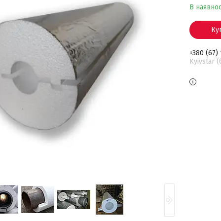
В наявнос
Ку
+380 (67)
Kyivstar 