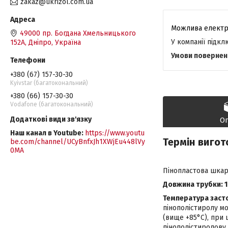
zakaz@ukrizol.com.ua
49000 пр. Богдана Хмельницького
У компанії підк
152А, Дніпро, Україна
+380 (67) 157-30-30
Kyivstar (багатокональний)
+380 (66) 157-30-30
Vodafone (багатокональний)
О
Наш канал в Youtube
https://www.youtu
Термін вигот
be.com/channel/UCyBnfxJh1XWjEu448lVy
0MA
Пінопластова шка
Довжина трубки:
Температура застос
пінополістиролу м
(вище +85°С), при 
пінополістиролову