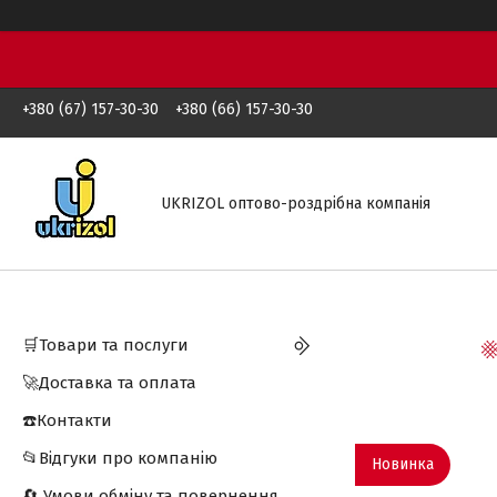
+380 (67) 157-30-30
+380 (66) 157-30-30
UKRIZOL оптово-роздрібна компанія
🛒Товари та послуги
🚀Доставка та оплата
☎️Контакти
📂Відгуки про компанію
Новинка
🔄 Умови обміну та повернення