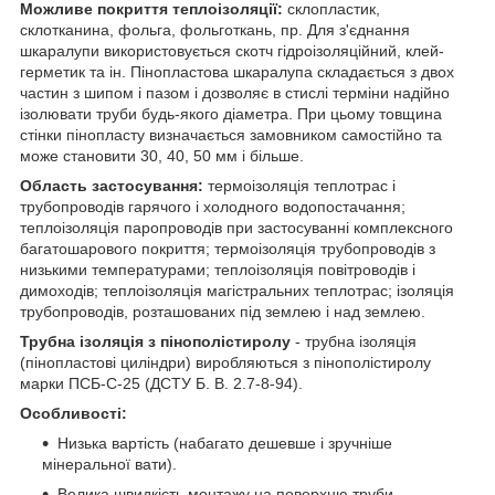
Можливе покриття теплоізоляції:
склопластик,
склотканина, фольга, фольготкань, пр. Для з'єднання
шкаралупи використовується скотч гідроізоляційний, клей-
герметик та ін. Пінопластова шкаралупа складається з двох
частин з шипом і пазом і дозволяє в стислі терміни надійно
ізолювати труби будь-якого діаметра. При цьому товщина
стінки пінопласту визначається замовником самостійно та
може становити 30, 40, 50 мм і більше.
Область застосування:
термоізоляція теплотрас і
трубопроводів гарячого і холодного водопостачання;
теплоізоляція паропроводів при застосуванні комплексного
багатошарового покриття; термоізоляція трубопроводів з
низькими температурами; теплоізоляція повітроводів і
димоходів; теплоізоляція магістральних теплотрас; ізоляція
трубопроводів, розташованих під землею і над землею.
Трубна ізоляція з пінополістиролу
- трубна ізоляція
(пінопластові циліндри) виробляються з пінополістиролу
марки ПСБ-С-25 (ДСТУ Б. В. 2.7-8-94).
Особливості:
Низька вартість (набагато дешевше і зручніше
мінеральної вати).
Велика швидкість монтажу на поверхню труби.