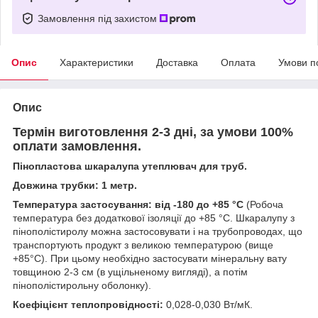
Замовлення під захистом
Опис
Характеристики
Доставка
Оплата
Умови п
Опис
Термін виготовлення 2-3 дні, за умови 100%
оплати замовлення.
Пінопластова шкаралупа утеплювач для труб.
Довжина трубки: 1 метр.
Температура застосування: від -180 до +85 °С
(Робоча
температура без додаткової ізоляції до +85 °С. Шкаралупу з
пінополістиролу можна застосовувати і на трубопроводах, що
транспортують продукт з великою температурою (вище
+85°С). При цьому необхідно застосувати мінеральну вату
товщиною 2-3 см (в ущільненому вигляді), а потім
пінополістирольну оболонку).
Коефіцієнт теплопровідності:
0,028-0,030 Вт/мК.