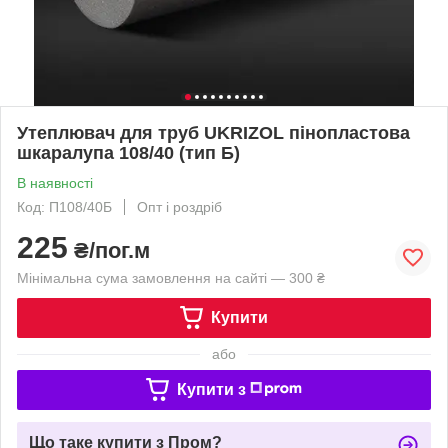
Утеплювач для труб UKRIZOL пінопластова
шкаралупа 108/40 (тип Б)
В наявності
Код: П108/40Б
Опт і роздріб
225
₴/пог.м
Мінімальна сума замовлення на сайті — 300 ₴
Купити
або
Купити з
Що таке купити з Пром?