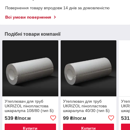
Повернення товару впродовж 14 днів за домовленістю
Всі умови повернення
Подібні товари компанії
Утеплювач для труб
Утеплювач для труб
Утеп
UKRIZOL пінопластова
UKRIZOL пінопластова
UKRI
шкаралупа 108/80 (тип Б)
шкаралупа 40/30 (тип Б)
шкар
539
99
531
₴/пог.м
₴/пог.м
Купити
Купити