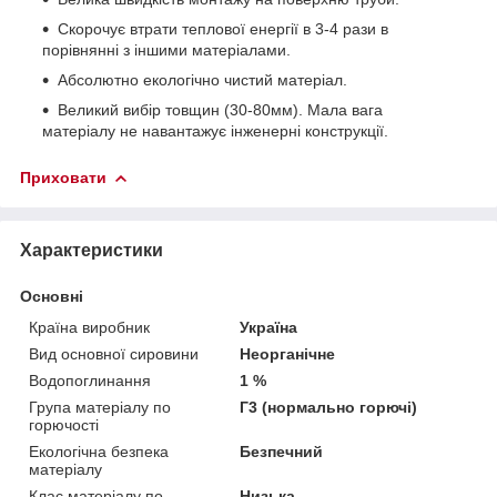
Скорочує втрати теплової енергії в 3-4 рази в
порівнянні з іншими матеріалами.
Абсолютно екологічно чистий матеріал.
Великий вибір товщин (30-80мм). Мала вага
матеріалу не навантажує інженерні конструкції.
Приховати
Характеристики
Основні
Країна виробник
Україна
Вид основної сировини
Неорганічне
Водопоглинання
1 %
Група матеріалу по
Г3 (нормально горючі)
горючості
Екологічна безпека
Безпечний
матеріалу
Клас матеріалу по
Низька