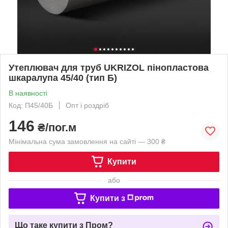
Утеплювач для труб UKRIZOL пінопластова
шкаралупа 45/40 (тип Б)
В наявності
Код: П45/40Б
Опт і роздріб
146
₴/пог.м
Мінімальна сума замовлення на сайті — 300 ₴
Купити
або
Купити з
Що таке купити з Пром?