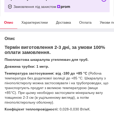
Замовлення під захистом
Опис
Характеристики
Доставка
Оплата
Умови п
Опис
Термін виготовлення 2-3 дні, за умови 100%
оплати замовлення.
Пінопластова шкаралупа утеплювач для труб.
Довжина трубки: 1 метр.
Температура застосування: від -180 до +85 °С
(Робоча
температура без додаткової ізоляції до +85 °С. Шкаралупу з
пінополістиролу можна застосовувати і на трубопроводах, що
транспортують продукт з великою температурою (вище
+85°С). При цьому необхідно застосувати мінеральну вату
товщиною 2-3 см (в ущільненому вигляді), а потім
пінополістирольну оболонку).
Коефіцієнт теплопровідності:
0,028-0,030 Вт/мК.