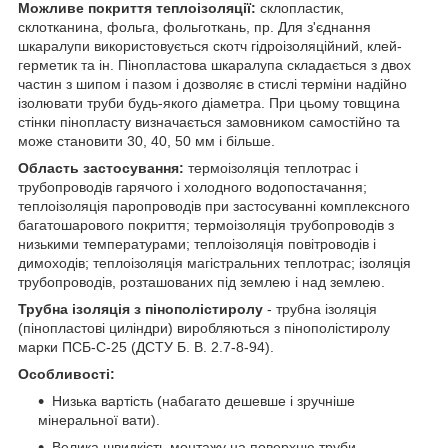
Можливе покриття теплоізоляції:
склопластик,
склотканина, фольга, фольготкань, пр. Для з'єднання
шкаралупи використовується скотч гідроізоляційний, клей-
герметик та ін. Пінопластова шкаралупа складається з двох
частин з шипом і пазом і дозволяє в стислі терміни надійно
ізолювати труби будь-якого діаметра. При цьому товщина
стінки пінопласту визначається замовником самостійно та
може становити 30, 40, 50 мм і більше.
Область застосування:
термоізоляція теплотрас і
трубопроводів гарячого і холодного водопостачання;
теплоізоляція паропроводів при застосуванні комплексного
багатошарового покриття; термоізоляція трубопроводів з
низькими температурами; теплоізоляція повітроводів і
димоходів; теплоізоляція магістральних теплотрас; ізоляція
трубопроводів, розташованих під землею і над землею.
Трубна ізоляція з пінополістиролу
- трубна ізоляція
(пінопластові циліндри) виробляються з пінополістиролу
марки ПСБ-С-25 (ДСТУ Б. В. 2.7-8-94).
Особливості:
Низька вартість (набагато дешевше і зручніше
мінеральної вати).
Велика швидкість монтажу на поверхню труби.