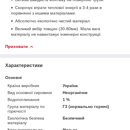
Скорочує втрати теплової енергії в 3-4 рази в
порівнянні з іншими матеріалами.
Абсолютно екологічно чистий матеріал.
Великий вибір товщин (30-80мм). Мала вага
матеріалу не навантажує інженерні конструкції.
Приховати
Характеристики
Основні
Країна виробник
Україна
Вид основної сировини
Неорганічне
Водопоглинання
1 %
Група матеріалу по
Г3 (нормально горючі)
горючості
Екологічна безпека
Безпечний
матеріалу
Клас матеріалу по
Низька