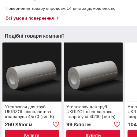
Повернення товару впродовж 14 днів за домовленістю
Всі умови повернення
Подібні товари компанії
Утеплювач для труб
Утеплювач для труб
Утеп
UKRIZOL пінопластова
UKRIZOL пінопластова
UKRI
шкаралупа 45/70 (тип Б)
шкаралупа 40/30 (тип Б)
шкар
260
99
104
₴/пог.м
₴/пог.м
Купити
Купити