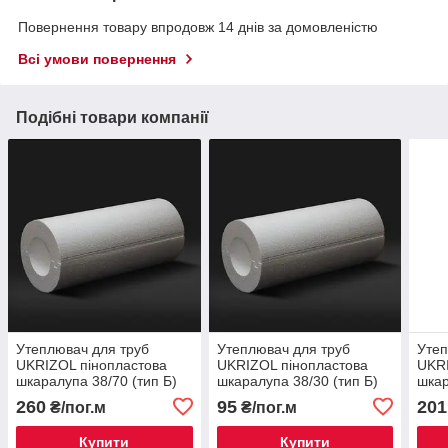
Повернення товару впродовж 14 днів за домовленістю
Всі умови повернення
Подібні товари компанії
Утеплювач для труб
Утеплювач для труб
Утеп
UKRIZOL пінопластова
UKRIZOL пінопластова
UKRI
шкаралупа 38/70 (тип Б)
шкаралупа 38/30 (тип Б)
шкар
260
95
201
₴/пог.м
₴/пог.м
Купити
Купити