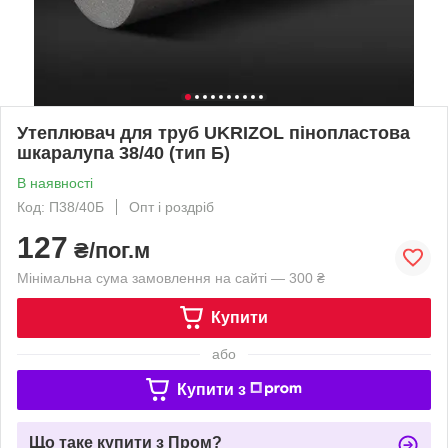
Утеплювач для труб UKRIZOL пінопластова
шкаралупа 38/40 (тип Б)
В наявності
Код: П38/40Б
Опт і роздріб
127
₴/пог.м
Мінімальна сума замовлення на сайті — 300 ₴
Купити
або
Купити з
Що таке купити з Пром?