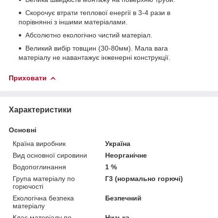
Скорочує втрати теплової енергії в 3-4 рази в
порівнянні з іншими матеріалами.
Абсолютно екологічно чистий матеріал.
Великий вибір товщин (30-80мм). Мала вага
матеріалу не навантажує інженерні конструкції.
Приховати
Характеристики
Основні
Країна виробник
Україна
Вид основної сировини
Неорганічне
Водопоглинання
1 %
Група матеріалу по
Г3 (нормально горючі)
горючості
Екологічна безпека
Безпечний
матеріалу
Клас матеріалу по
Низька