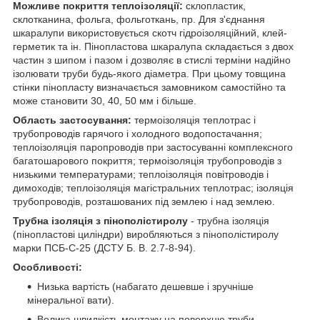
Можливе покриття теплоізоляції:
склопластик,
склотканина, фольга, фольготкань, пр. Для з'єднання
шкаралупи використовується скотч гідроізоляційний, клей-
герметик та ін. Пінопластова шкаралупа складається з двох
частин з шипом і пазом і дозволяє в стислі терміни надійно
ізолювати труби будь-якого діаметра. При цьому товщина
стінки пінопласту визначається замовником самостійно та
може становити 30, 40, 50 мм і більше.
Область застосування:
термоізоляція теплотрас і
трубопроводів гарячого і холодного водопостачання;
теплоізоляція паропроводів при застосуванні комплексного
багатошарового покриття; термоізоляція трубопроводів з
низькими температурами; теплоізоляція повітроводів і
димоходів; теплоізоляція магістральних теплотрас; ізоляція
трубопроводів, розташованих під землею і над землею.
Трубна ізоляція з пінополістиролу
- трубна ізоляція
(пінопластові циліндри) виробляються з пінополістиролу
марки ПСБ-С-25 (ДСТУ Б. В. 2.7-8-94).
Особливості:
Низька вартість (набагато дешевше і зручніше
мінеральної вати).
Велика швидкість монтажу на поверхню труби.