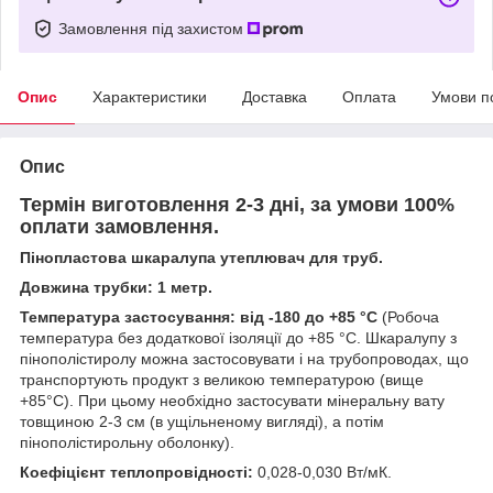
Замовлення під захистом
Опис
Характеристики
Доставка
Оплата
Умови п
Опис
Термін виготовлення 2-3 дні, за умови 100%
оплати замовлення.
Пінопластова шкаралупа утеплювач для труб.
Довжина трубки: 1 метр.
Температура застосування: від -180 до +85 °С
(Робоча
температура без додаткової ізоляції до +85 °С. Шкаралупу з
пінополістиролу можна застосовувати і на трубопроводах, що
транспортують продукт з великою температурою (вище
+85°С). При цьому необхідно застосувати мінеральну вату
товщиною 2-3 см (в ущільненому вигляді), а потім
пінополістирольну оболонку).
Коефіцієнт теплопровідності:
0,028-0,030 Вт/мК.