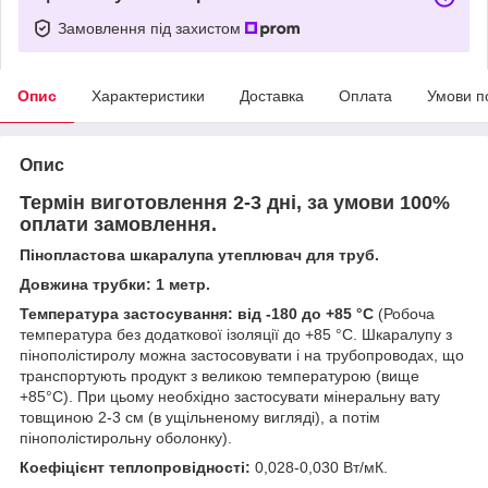
Замовлення під захистом
Опис
Характеристики
Доставка
Оплата
Умови п
Опис
Термін виготовлення 2-3 дні, за умови 100%
оплати замовлення.
Пінопластова шкаралупа утеплювач для труб.
Довжина трубки: 1 метр.
Температура застосування: від -180 до +85 °С
(Робоча
температура без додаткової ізоляції до +85 °С. Шкаралупу з
пінополістиролу можна застосовувати і на трубопроводах, що
транспортують продукт з великою температурою (вище
+85°С). При цьому необхідно застосувати мінеральну вату
товщиною 2-3 см (в ущільненому вигляді), а потім
пінополістирольну оболонку).
Коефіцієнт теплопровідності:
0,028-0,030 Вт/мК.