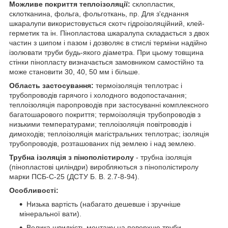
Можливе покриття теплоізоляції:
склопластик,
склотканина, фольга, фольготкань, пр. Для з'єднання
шкаралупи використовується скотч гідроізоляційний, клей-
герметик та ін. Пінопластова шкаралупа складається з двох
частин з шипом і пазом і дозволяє в стислі терміни надійно
ізолювати труби будь-якого діаметра. При цьому товщина
стінки пінопласту визначається замовником самостійно та
може становити 30, 40, 50 мм і більше.
Область застосування:
термоізоляція теплотрас і
трубопроводів гарячого і холодного водопостачання;
теплоізоляція паропроводів при застосуванні комплексного
багатошарового покриття; термоізоляція трубопроводів з
низькими температурами; теплоізоляція повітроводів і
димоходів; теплоізоляція магістральних теплотрас; ізоляція
трубопроводів, розташованих під землею і над землею.
Трубна ізоляція з пінополістиролу
- трубна ізоляція
(пінопластові циліндри) виробляються з пінополістиролу
марки ПСБ-С-25 (ДСТУ Б. В. 2.7-8-94).
Особливості:
Низька вартість (набагато дешевше і зручніше
мінеральної вати).
Велика швидкість монтажу на поверхню труби.