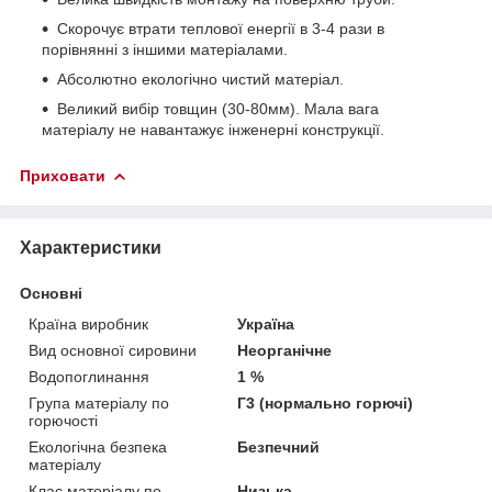
Скорочує втрати теплової енергії в 3-4 рази в
порівнянні з іншими матеріалами.
Абсолютно екологічно чистий матеріал.
Великий вибір товщин (30-80мм). Мала вага
матеріалу не навантажує інженерні конструкції.
Приховати
Характеристики
Основні
Країна виробник
Україна
Вид основної сировини
Неорганічне
Водопоглинання
1 %
Група матеріалу по
Г3 (нормально горючі)
горючості
Екологічна безпека
Безпечний
матеріалу
Клас матеріалу по
Низька