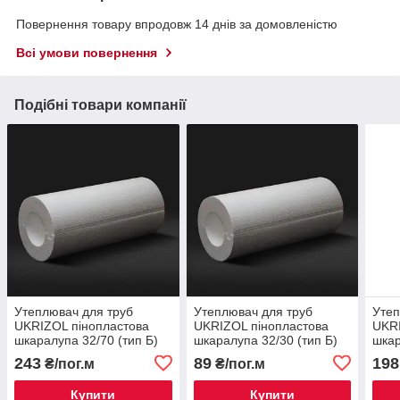
Повернення товару впродовж 14 днів за домовленістю
Всі умови повернення
Подібні товари компанії
Утеплювач для труб
Утеплювач для труб
Утеп
UKRIZOL пінопластова
UKRIZOL пінопластова
UKRI
шкаралупа 32/70 (тип Б)
шкаралупа 32/30 (тип Б)
шкар
243
89
198
₴/пог.м
₴/пог.м
Купити
Купити