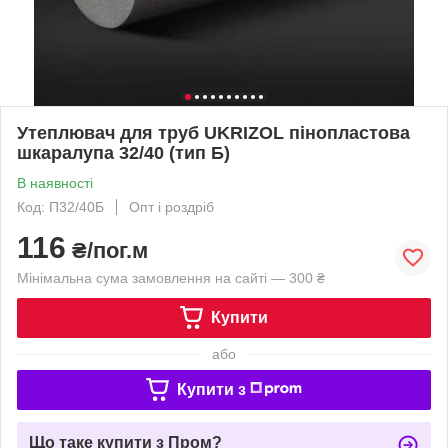
Утеплювач для труб UKRIZOL пінопластова
шкаралупа 32/40 (тип Б)
В наявності
Код: П32/40Б
Опт і роздріб
116
₴/пог.м
Мінімальна сума замовлення на сайті — 300 ₴
Купити
або
Купити з
Що таке купити з Пром?