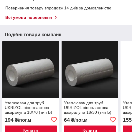
Повернення товару впродовж 14 днів за домовленістю
Всі умови повернення
Подібні товари компанії
Утеплювач для труб
Утеплювач для труб
Утеп
UKRIZOL пінопластова
UKRIZOL пінопластова
UKRI
шкаралупа 18/70 (тип Б)
шкаралупа 18/30 (тип Б)
шкар
194
64
155
₴/пог.м
₴/пог.м
Купити
Купити