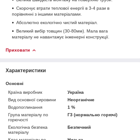
Скорочує втрати теплової енергії в 3-4 рази в
порівнянні з іншими матеріалами.
Абсолютно екологічно чистий матеріал.
Великий вибір товщин (30-80мм). Мала вага
матеріалу не навантажує інженерні конструкції.
Приховати
Характеристики
Основні
Країна виробник
Україна
Вид основної сировини
Неорганічне
Водопоглинання
1 %
Група матеріалу по
Г3 (нормально горючі)
горючості
Екологічна безпека
Безпечний
матеріалу
Клас матеріалу по
Низька