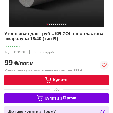
Утеплювач для труб UKRIZOL пінопластова
шкаралупа 18/40 (тип Б)
В наявності
Код: П18/40Б
Опт і роздріб
99
₴/пог.м
Мінімальна сума замовлення на сайті — 300 ₴
Купити
або
Купити з
Що таке купити з Пром?