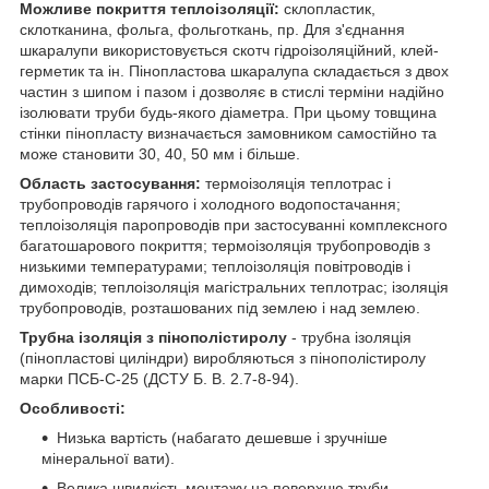
Можливе покриття теплоізоляції:
склопластик,
склотканина, фольга, фольготкань, пр. Для з'єднання
шкаралупи використовується скотч гідроізоляційний, клей-
герметик та ін. Пінопластова шкаралупа складається з двох
частин з шипом і пазом і дозволяє в стислі терміни надійно
ізолювати труби будь-якого діаметра. При цьому товщина
стінки пінопласту визначається замовником самостійно та
може становити 30, 40, 50 мм і більше.
Область застосування:
термоізоляція теплотрас і
трубопроводів гарячого і холодного водопостачання;
теплоізоляція паропроводів при застосуванні комплексного
багатошарового покриття; термоізоляція трубопроводів з
низькими температурами; теплоізоляція повітроводів і
димоходів; теплоізоляція магістральних теплотрас; ізоляція
трубопроводів, розташованих під землею і над землею.
Трубна ізоляція з пінополістиролу
- трубна ізоляція
(пінопластові циліндри) виробляються з пінополістиролу
марки ПСБ-С-25 (ДСТУ Б. В. 2.7-8-94).
Особливості:
Низька вартість (набагато дешевше і зручніше
мінеральної вати).
Велика швидкість монтажу на поверхню труби.