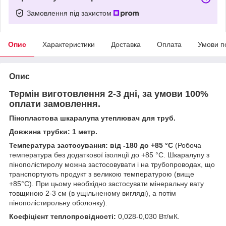
Замовлення під захистом
Опис
Характеристики
Доставка
Оплата
Умови п
Опис
Термін виготовлення 2-3 дні, за умови 100%
оплати замовлення.
Пінопластова шкаралупа утеплювач для труб.
Довжина трубки: 1 метр.
Температура застосування: від -180 до +85 °С
(Робоча
температура без додаткової ізоляції до +85 °С. Шкаралупу з
пінополістиролу можна застосовувати і на трубопроводах, що
транспортують продукт з великою температурою (вище
+85°С). При цьому необхідно застосувати мінеральну вату
товщиною 2-3 см (в ущільненому вигляді), а потім
пінополістирольну оболонку).
Коефіцієнт теплопровідності:
0,028-0,030 Вт/мК.