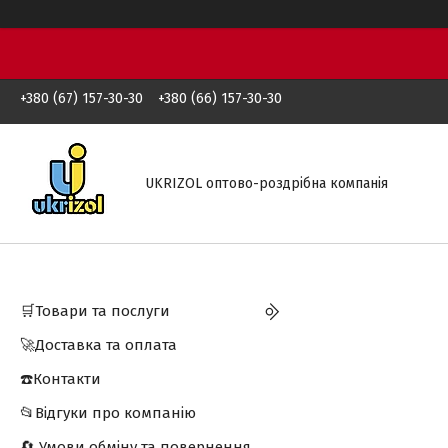
+380 (67) 157-30-30
+380 (66) 157-30-30
UKRIZOL оптово-роздрібна компанія
🛒Товари та послуги
🚀Доставка та оплата
☎️Контакти
📂Відгуки про компанію
🔄 Умови обміну та повернення