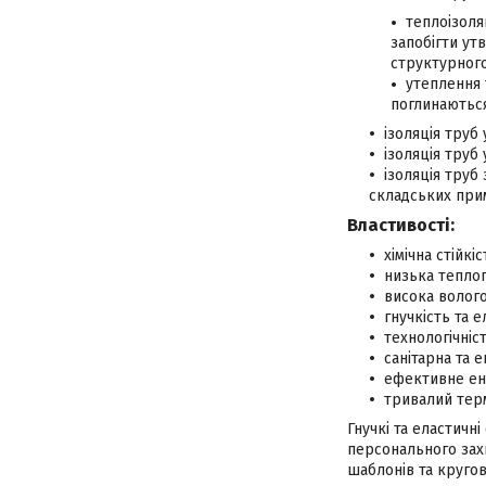
теплоізоля
запобігти ут
структурного
утеплення 
поглинаються
ізоляція труб
ізоляція труб
ізоляція труб
складських примі
Властивості:
хімічна стійкі
низька теплоп
висока волого
гнучкість та е
технологічніс
санітарна та 
ефективне ен
тривалий терм
Гнучкі та еластичні
персонального зах
шаблонів та кругов