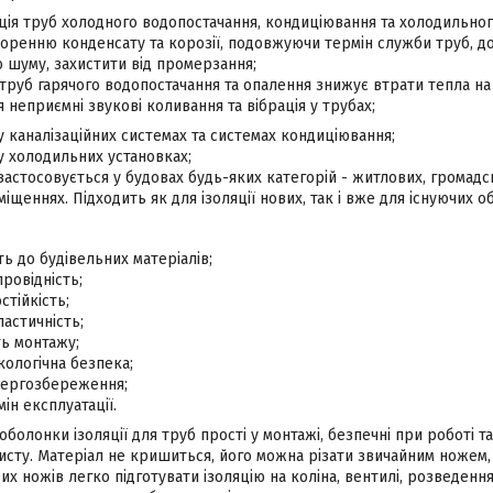
ція труб холодного водопостачання, кондиціювання та холодильно
воренню конденсату та корозії, подовжуючи термін служби труб, 
 шуму, захистити від промерзання;
труб гарячого водопостачання та опалення знижує втрати тепла на
 неприємні звукові коливання та вібрація у трубах;
 у каналізаційних системах та системах кондиціювання;
 у холодильних установках;
 застосовується у будовах будь-яких категорій - житлових, громад
щеннях. Підходить як для ізоляції нових, так і вже для існуючих об
сть до будівельних матеріалів;
ровідність;
стійкість;
ластичність;
ть монтажу;
екологічна безпека;
ергозбереження;
ін експлуатації.
 оболонки ізоляції для труб прості у монтажі, безпечні при роботі 
исту. Матеріал не кришиться, його можна різати звичайним ножем,
их ножів легко підготувати ізоляцію на коліна, вентилі, розведен