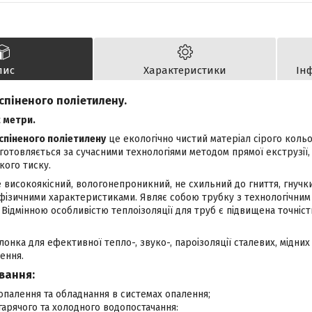
пис
Характеристики
Ін
 спіненого поліетилену.
 метри.
 спіненого поліетилену
це екологічно чистий матеріал сірого коль
отовляється за сучасними технологіями методом прямої екструзії,
кого тиску.
 високоякісний, вологонепроникний, не схильний до гниття, гнучки
фізичними характеристиками. Являє собою трубку з технологічним
 Відмінною особливістю теплоізоляції для труб є підвищена точніст
онка для ефективної тепло-, звуко-, пароізоляції сталевих, мідних
ення.
вання:
 опалення та обладнання в системах опалення;
 гарячого та холодного водопостачання: