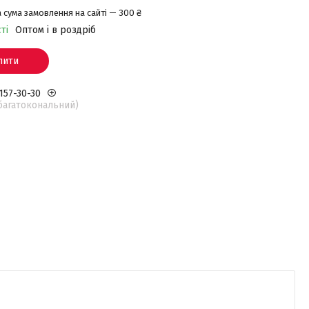
 сума замовлення на сайті — 300 ₴
ті
Оптом і в роздріб
пити
 157-30-30
(багатокональний)