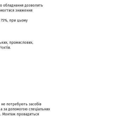
го обладнання дозволить
домогтися зниження
 75%, при цьому
ських, промислових,
'єктів.
та не потребують засобів
 а за допомогою спеціальних
ня. Монтаж провадиться