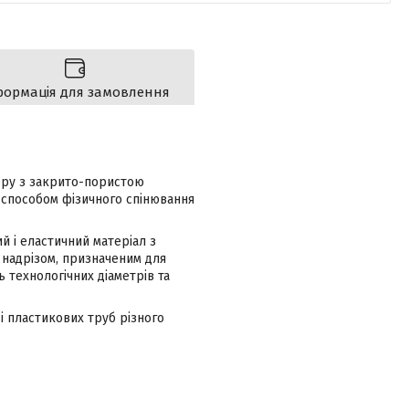
формація для замовлення
ору з закрито-пористою
 способом фізичного спінювання
й і еластичний матеріал з
 надрізом, призначеним для
ь технологічних діаметрів та
 і пластикових труб різного