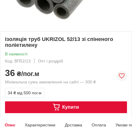
Ізоляція труб UKRIZOL 52/13 зі спіненого
поліетилену
В наявності
Код: ВП52/13
Опт і роздріб
36
₴/пог.м
Мінімальна сума замовлення на сайті — 300 ₴
34 ₴
від 500 пог.м
Купити
Опис
Характеристики
Доставка
Оплата
Умови п