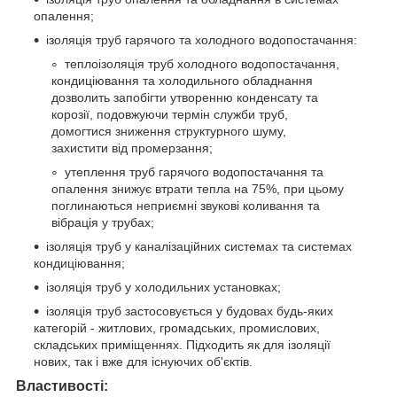
опалення;
ізоляція труб гарячого та холодного водопостачання:
теплоізоляція труб холодного водопостачання,
кондиціювання та холодильного обладнання
дозволить запобігти утворенню конденсату та
корозії, подовжуючи термін служби труб,
домогтися зниження структурного шуму,
захистити від промерзання;
утеплення труб гарячого водопостачання та
опалення знижує втрати тепла на 75%, при цьому
поглинаються неприємні звукові коливання та
вібрація у трубах;
ізоляція труб у каналізаційних системах та системах
кондиціювання;
ізоляція труб у холодильних установках;
ізоляція труб застосовується у будовах будь-яких
категорій - житлових, громадських, промислових,
складських приміщеннях. Підходить як для ізоляції
нових, так і вже для існуючих об'єктів.
Властивості: