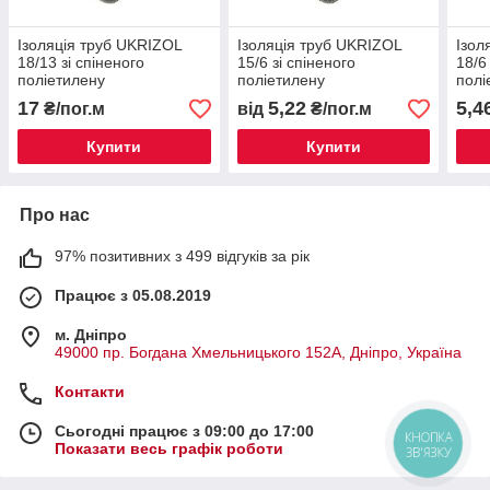
Ізоляція труб UKRIZOL
Ізоляція труб UKRIZOL
Ізол
18/13 зі спіненого
15/6 зі спіненого
18/6
поліетилену
поліетилену
полі
17
5,22
5,4
₴/пог.м
від
₴/пог.м
Купити
Купити
Про нас
97% позитивних з 499 відгуків за рік
Працює з 05.08.2019
м. Дніпро
49000 пр. Богдана Хмельницького 152А, Дніпро, Україна
Контакти
Сьогодні працює з 09:00 до 17:00
КНОПКА
Показати весь графік роботи
ЗВ'ЯЗКУ