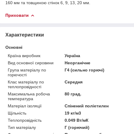
160 мм та товщиною стінок 6, 9, 13, 20 мм.
Приховати
Характеристики
Основні
Країна виробник
Україна
Вид основної сировини
Неорганічне
Група матеріалу по
Г4 (сильно горючі)
горючості
Клас матеріалу по
Середня
теплопровідності
Максимальна робоча
80 град.
температура
Матеріал ізоляції
Спінений поліетилен
Щільність
19 кг/м3
Теплопровідність
0.049 Вт/мК
Тип матеріалу
Г (горючий)