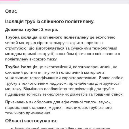
Опис
Ізоляція труб із спіненого поліетилену.
Довжина трубки: 2 метри.
Трубна ізоляція із спіненого поліетилену
це екологічно
чистий матеріал сірого кольору з закрито-пористою
структурою, що виготовляється за сучасними технологіями
методом прямої екструзії, способом фізичного спінювання з
поліетилену високого тиску.
Трубна ізоляція
це високоякісний, вологонепроникний, не
схильний до гниття, гнучкий і еластичний матеріал з
унікальними теплофізичними характеристиками. Являє собою
трубку з технологічним надрізом, призначеним для зручності
монтажу. Відмінною особливістю теплоізоляції для труб є
підвищена точність технологічних діаметрів та товщини стінок.
Призначена як оболонка для ефективної тепло-, звуко-,
пароізоляції сталевих, мідних і пластикових труб різного
технічного призначення.
Області застосування:
ізоляція труб опалення та обладнання в системах