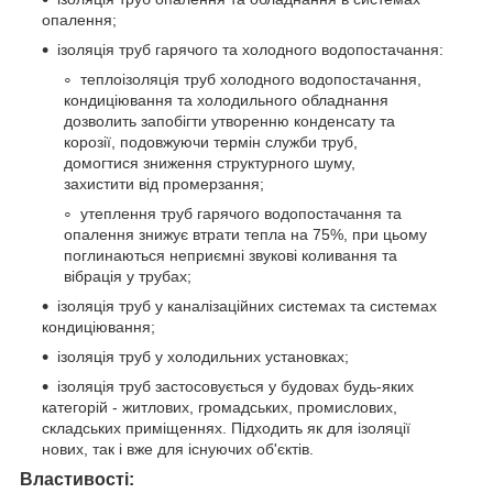
опалення;
ізоляція труб гарячого та холодного водопостачання:
теплоізоляція труб холодного водопостачання,
кондиціювання та холодильного обладнання
дозволить запобігти утворенню конденсату та
корозії, подовжуючи термін служби труб,
домогтися зниження структурного шуму,
захистити від промерзання;
утеплення труб гарячого водопостачання та
опалення знижує втрати тепла на 75%, при цьому
поглинаються неприємні звукові коливання та
вібрація у трубах;
ізоляція труб у каналізаційних системах та системах
кондиціювання;
ізоляція труб у холодильних установках;
ізоляція труб застосовується у будовах будь-яких
категорій - житлових, громадських, промислових,
складських приміщеннях. Підходить як для ізоляції
нових, так і вже для існуючих об'єктів.
Властивості: