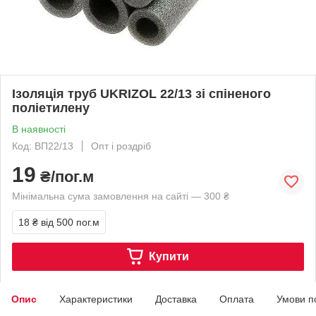
Ізоляція труб UKRIZOL 22/13 зі спіненого
поліетилену
В наявності
Код: ВП22/13
Опт і роздріб
19
₴/пог.м
Мінімальна сума замовлення на сайті — 300 ₴
18 ₴
від 500 пог.м
Купити
Опис
Характеристики
Доставка
Оплата
Умови п