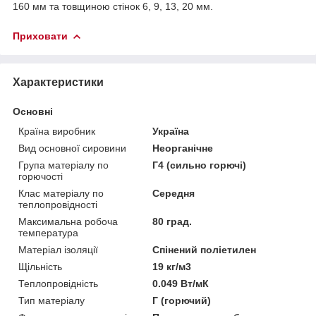
160 мм та товщиною стінок 6, 9, 13, 20 мм.
Приховати
Характеристики
Основні
Країна виробник
Україна
Вид основної сировини
Неорганічне
Група матеріалу по
Г4 (сильно горючі)
горючості
Клас матеріалу по
Середня
теплопровідності
Максимальна робоча
80 град.
температура
Матеріал ізоляції
Спінений поліетилен
Щільність
19 кг/м3
Теплопровідність
0.049 Вт/мК
Тип матеріалу
Г (горючий)