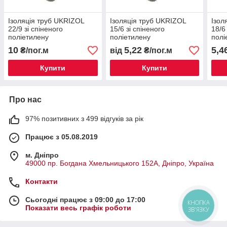
Ізоляція труб UKRIZOL
Ізоляція труб UKRIZOL
Ізол
22/9 зі спіненого
15/6 зі спіненого
18/6
поліетилену
поліетилену
полі
10
5,22
5,4
₴/пог.м
від
₴/пог.м
Купити
Купити
Про нас
97% позитивних з 499 відгуків за рік
Працює з 05.08.2019
м. Дніпро
49000 пр. Богдана Хмельницького 152А, Дніпро, Україна
Контакти
Сьогодні працює з 09:00 до 17:00
КНОПКА
Показати весь графік роботи
ЗВ'ЯЗКУ