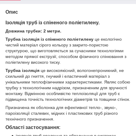
Опис
Ізоляція труб із спіненого поліетилену.
Довжина трубки: 2 метри.
Трубна ізоляція із спіненого поліетилену
це екологічно
чистий матеріал сірого кольору з закрито-пористою
структурою, що виготовляється за сучасними технологіями
методом прямої екструзії, способом фізичного спінювання з
поліетилену високого тиску.
Трубна ізоляція
це високоякісний, вологонепроникний, не
схильний до гниття, гнучкий і еластичний матеріал з
унікальними теплофізичними характеристиками. Являє собою
трубку з технологічним надрізом, призначеним для зручності
монтажу. Відмінною особливістю теплоізоляції для труб є
підвищена точність технологічних діаметрів та товщини стінок.
Призначена як оболонка для ефективної тепло-, звуко-,
пароізоляції сталевих, мідних і пластикових труб різного
технічного призначення.
Області застосування:
ізоляція труб опалення та обладнання в системах