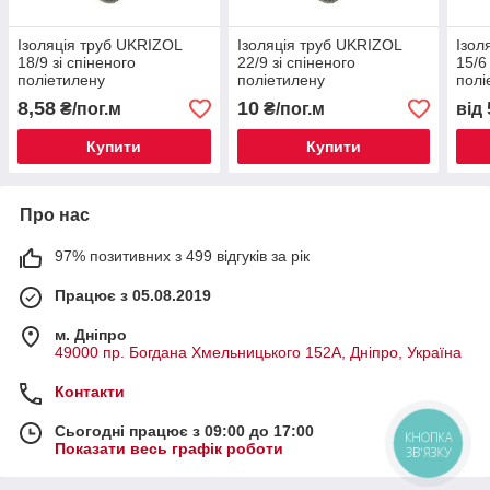
Ізоляція труб UKRIZOL
Ізоляція труб UKRIZOL
Ізол
18/9 зі спіненого
22/9 зі спіненого
15/6
поліетилену
поліетилену
полі
8,58
10
₴/пог.м
₴/пог.м
від
Купити
Купити
Про нас
97% позитивних з 499 відгуків за рік
Працює з 05.08.2019
м. Дніпро
49000 пр. Богдана Хмельницького 152А, Дніпро, Україна
Контакти
Сьогодні працює з 09:00 до 17:00
КНОПКА
Показати весь графік роботи
ЗВ'ЯЗКУ