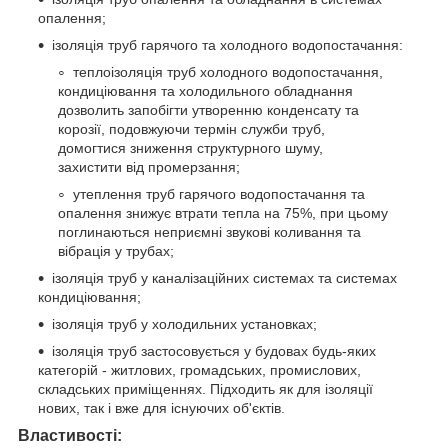
опалення;
ізоляція труб гарячого та холодного водопостачання:
теплоізоляція труб холодного водопостачання,
кондиціювання та холодильного обладнання
дозволить запобігти утворенню конденсату та
корозії, подовжуючи термін служби труб,
домогтися зниження структурного шуму,
захистити від промерзання;
утеплення труб гарячого водопостачання та
опалення знижує втрати тепла на 75%, при цьому
поглинаються неприємні звукові коливання та
вібрація у трубах;
ізоляція труб у каналізаційних системах та системах
кондиціювання;
ізоляція труб у холодильних установках;
ізоляція труб застосовується у будовах будь-яких
категорій - житлових, громадських, промислових,
складських приміщеннях. Підходить як для ізоляції
нових, так і вже для існуючих об'єктів.
Властивості: