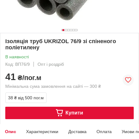
Ізоляція труб UKRIZOL 76/9 зі спіненого
поліетилену
В наявності
Код: ВП76/9
Опт і роздріб
41
₴/пог.м
Мінімальна сума замовлення на сайті — 300 ₴
38 ₴
від 500 пог.м
Купити
Опис
Характеристики
Доставка
Оплата
Умови п