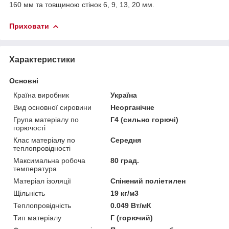
160 мм та товщиною стінок 6, 9, 13, 20 мм.
Приховати
Характеристики
Основні
Країна виробник
Україна
Вид основної сировини
Неорганічне
Група матеріалу по
Г4 (сильно горючі)
горючості
Клас матеріалу по
Середня
теплопровідності
Максимальна робоча
80 град.
температура
Матеріал ізоляції
Спінений поліетилен
Щільність
19 кг/м3
Теплопровідність
0.049 Вт/мК
Тип матеріалу
Г (горючий)