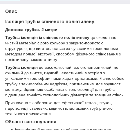
Опис
Ізоляція труб із спіненого поліетилену.
Довжина трубки: 2 метри.
Трубна ізоляція із спіненого поліетилену
це екологічно
чистий матеріал сірого кольору з закрито-пористою
структурою, що виготовляється за сучасними технологіями
методом прямої екструзії, способом фізичного спінювання з
поліетилену високого тиску.
Трубна ізоляція
це високоякісний, вологонепроникний, не
схильний до гниття, гнучкий і еластичний матеріал з
унікальними теплофізичними характеристиками. Являє собою
трубку з технологічним надрізом, призначеним для зручності
монтажу. Відмінною особливістю теплоізоляції для труб є
підвищена точність технологічних діаметрів та товщини стінок.
Призначена як оболонка для ефективної тепло-, звуко-,
пароізоляції сталевих, мідних і пластикових труб різного
технічного призначення.
Області застосування:
ізоляція труб опалення та обладнання в системах