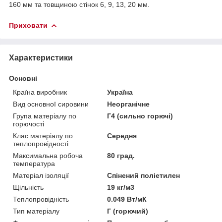
160 мм та товщиною стінок 6, 9, 13, 20 мм.
Приховати
Характеристики
Основні
Країна виробник
Україна
Вид основної сировини
Неорганічне
Група матеріалу по
Г4 (сильно горючі)
горючості
Клас матеріалу по
Середня
теплопровідності
Максимальна робоча
80 град.
температура
Матеріал ізоляції
Спінений поліетилен
Щільність
19 кг/м3
Теплопровідність
0.049 Вт/мК
Тип матеріалу
Г (горючий)