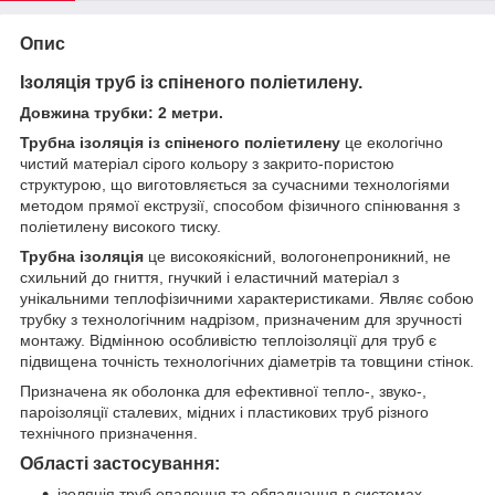
Опис
Ізоляція труб із спіненого поліетилену.
Довжина трубки: 2 метри.
Трубна ізоляція із спіненого поліетилену
це екологічно
чистий матеріал сірого кольору з закрито-пористою
структурою, що виготовляється за сучасними технологіями
методом прямої екструзії, способом фізичного спінювання з
поліетилену високого тиску.
Трубна ізоляція
це високоякісний, вологонепроникний, не
схильний до гниття, гнучкий і еластичний матеріал з
унікальними теплофізичними характеристиками. Являє собою
трубку з технологічним надрізом, призначеним для зручності
монтажу. Відмінною особливістю теплоізоляції для труб є
підвищена точність технологічних діаметрів та товщини стінок.
Призначена як оболонка для ефективної тепло-, звуко-,
пароізоляції сталевих, мідних і пластикових труб різного
технічного призначення.
Області застосування:
ізоляція труб опалення та обладнання в системах