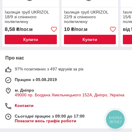
Ізоляція труб UKRIZOL
Ізоляція труб UKRIZOL
Ізол
18/9 зі спіненого
22/9 зі спіненого
15/6
поліетилену
поліетилену
полі
8,58
10
₴/пог.м
₴/пог.м
від
Купити
Купити
Про нас
97% позитивних з 497 відгуків за рік
Працює з 05.08.2019
м. Дніпро
49000 пр. Богдана Хмельницького 152А, Дніпро, Україна
Контакти
Сьогодні працює з 09:00 до 17:00
КНОПКА
Показати весь графік роботи
ЗВ'ЯЗКУ