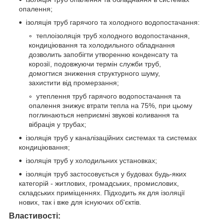
опалення;
ізоляція труб гарячого та холодного водопостачання:
теплоізоляція труб холодного водопостачання,
кондиціювання та холодильного обладнання
дозволить запобігти утворенню конденсату та
корозії, подовжуючи термін служби труб,
домогтися зниження структурного шуму,
захистити від промерзання;
утеплення труб гарячого водопостачання та
опалення знижує втрати тепла на 75%, при цьому
поглинаються неприємні звукові коливання та
вібрація у трубах;
ізоляція труб у каналізаційних системах та системах
кондиціювання;
ізоляція труб у холодильних установках;
ізоляція труб застосовується у будовах будь-яких
категорій - житлових, громадських, промислових,
складських приміщеннях. Підходить як для ізоляції
нових, так і вже для існуючих об'єктів.
Властивості: