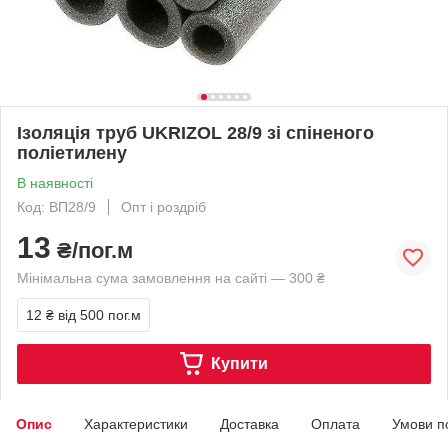
Ізоляція труб UKRIZOL 28/9 зі спіненого
поліетилену
В наявності
Код: ВП28/9
Опт і роздріб
13
₴/пог.м
Мінімальна сума замовлення на сайті — 300 ₴
12 ₴
від 500 пог.м
Купити
Опис
Характеристики
Доставка
Оплата
Умови п