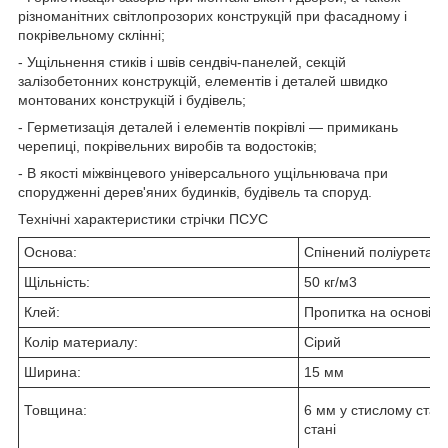
різноманітних світлопрозорих конструкцій при фасадному і
покрівельному склінні;
- Ущільнення стиків і швів сендвіч-панелей, секцій
залізобетонних конструкцій, елементів і деталей швидко
монтованих конструкцій і будівель;
- Герметизація деталей і елементів покрівлі — примикань
черепиці, покрівельних виробів та водостоків;
-
В якості міжвінцевого універсального ущільнювача при
спорудженні дерев'яних будинків, будівель та споруд.
Технічні характеристики стрічки ПСУС
Основа:
Спінений поліуретан
Щільність:
50 кг/м
3
Клей:
Пропитка
на основі а
Колір материалу:
Сірий
Ширина:
15 мм
Товщина:
6 мм у стислому стан
стані