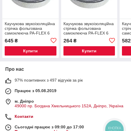
Каучукова звукоізоляційна
Каучукова звукоізоляційна
Кауч
стрічка фольгована
стрічка фольгована
стрі
самоклеюча PA-FLEX 6
самоклеюча PA-FLEX 6
сам
мм х 100 мм х 15 м
мм х 40 мм х 15 м
мм х
645
264
582
₴
₴
Купити
Купити
Про нас
97% позитивних з 497 відгуків за рік
Працює з 05.08.2019
м. Дніпро
49000 пр. Богдана Хмельницького 152А, Дніпро, Україна
Контакти
Сьогодні працює з 09:00 до 17:00
КНОПКА