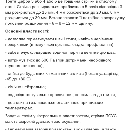
Третя цифра 3 або 4 або 6 це товщина стрічки в стислому
стані. Стрічка розширюється приблизно в 5 разів відповідно 3
мм розкриється до 15 мм, 4 мм розкриється до 20 мм, 6 мм
розкриється до 30 мм.
Встановлювати її потрібно з розрахунку
половини розширення - 6 – 8 – 12 мм щілину.
Основні властивості:
- дозволяє герметизувати шви і стики, навіть з нерівними
поверхнями (в тому числі цегляна кладка, профлист і ін);
-
забезпечує фільтрацію водяної пари та вентиляцію шва;
- витримує тиск до 600 Па (при дотриманні необхідного
ступеня стиснення);
- стійка до будь-яких кліматичних впливів (t експлуатації від
-45 до +80 С)
- хімічно нейтральна;
-
водовідштовхувальне просочення, не схильна до гниття
;
- довговічна і залишається еластичною при низьких
температурах.
Завдяки своїм універсальним властивостям, стрічки ПСУС
мають широкий діапазон застосування:
- Герметизація зазорів при монтажі вікон і дверей, а також