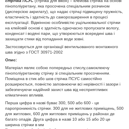
стрічка
ПСУС
(стрічка для вікон) – клейова стрічка на основі
пінополіуретану, яка просочена спеціальним розчином
(дисперсією акрилату), що надає стрічці підвищену пружність,
еластичність і здатність до саморозширення в процесі
експлуатації. Відмінною особливістю ущільнювальної стрічки
на клейовій основі є здатність одночасно пропускати вологу,
конденсат і водяні пари, що утворюються всередині шва і
захищати стики від попадання води зовні.
Застосовується для організації вентильованого монтажного
шва згідно з ГОСТ 30971-2002
Опис:
Матеріал являє собою попередньо стислу,
самоклеючу
пінополіуретанову
стрічку зі спеціальним просоченням.
Поміщена в стик або шов стрічка ПСУС самостійно
розширюється, повністю заповнюючи всі нерівності і зазори і
забезпечуючи надійний захист шва від несприятливих
кліматичних впливів.
Перша цифра в назві буває 300, 500 або 600 - це
паропроникність стрічки. 300 для не житлових приміщень, 500
для житлових, 600 для житлових приміщень у районах де
багато опадів. Друга цифра в назві 10 або 15 або 20 це
ширина стрічки в мм