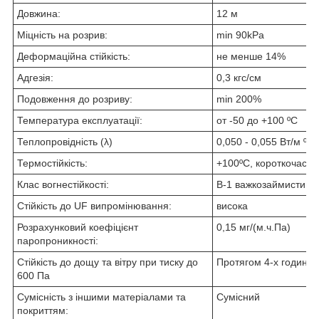
Довжина:
12 м
Міцність на розрив:
min 90kPa
Деформаційна стійкість:
не менше
14%
Адгезія:
0,3 кгс/см
Подовження до розриву:
min 200%
Температура експлуатації:
от -50 до +100 ºС
Теплопровідність (λ)
0,050 - 0,055 Вт/м ºС
Термостійкість:
+100ºС,
короткочасно
Клас вогнестійкості:
В-1
важкозаймистий
Стійкість до UF випромінювання:
висока
Розрахунковий коефіцієнт
0,15 мг/(м.ч.Па)
паропроникності:
Стійкість до дощу та вітру при тиску до
Протягом 4-х годин
600 Па
Сумісність з іншими матеріалами та
Сумісний
покриттям: