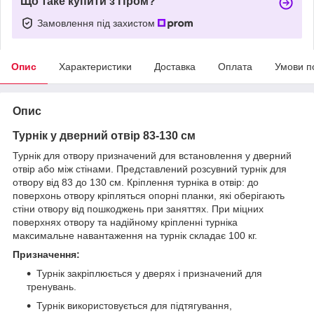
Що таке купити з Пром?
Замовлення під захистом
Опис
Характеристики
Доставка
Оплата
Умови п
Опис
Турнік у дверний отвір 83-130 см
Турнік для отвору призначений для встановлення у дверний
отвір або між стінами. Представлений розсувний турнік для
отвору від 83 до 130 см. Кріплення турніка в отвір: до
поверхонь отвору кріпляться опорні планки, які оберігають
стіни отвору від пошкоджень при заняттях. При міцних
поверхнях отвору та надійному кріпленні турніка
максимальне навантаження на турнік складає 100 кг.
Призначення:
Турнік закріплюється у дверях і призначений для
тренувань.
Турнік використовується для підтягування,