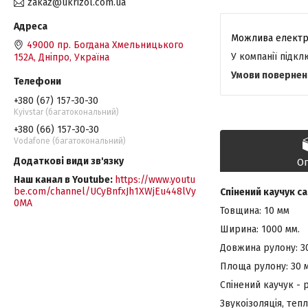
zakaz@ukrizol.com.ua
49000 пр. Богдана Хмельницького
У компанії підк
152А, Дніпро, Україна
+380 (67) 157-30-30
Kyivstar (багатокональний)
+380 (66) 157-30-30
Vodafone (багатокональний)
О
Наш канал в Youtube
https://www.youtu
be.com/channel/UCyBnfxJh1XWjEu448lVy
Спінений каучук с
0MA
Товщина: 10 мм
Ширина: 1000 мм.
Довжина рулону: 30
Площа рулону: 30 м
Спінений каучук -
Звукоізоляція, тепл