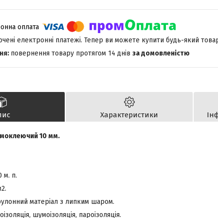
лючені електронні платежі. Тепер ви можете купити будь-який това
повернення товару протягом 14 днів
за домовленістю
пис
Характеристики
Ін
амоклеючий 10 мм.
 м. п.
2.
 рулонний матеріал з липким шаром.
оізоляція, шумоізоляція, пароізоляція.