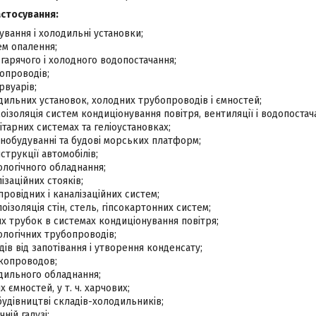
астосування:
вання і холодильні установки;
ем опалення;
 гарячого і холодного водопостачання;
опроводів;
рвуарів;
дильних установок, холодних трубопроводів і ємностей;
моізоляція систем кондиціонування повітря, вентиляції і водопостач
ітарних системах та геліоустановках;
днобудуванні та будові морських платформ;
струкції автомобілів;
ологічного обладнання;
ізаційних стояків;
ровідних і каналізаційних систем;
оізоляція стін, стель, гіпсокартонних систем;
их трубок в системах кондиціонування повітря;
ологічних трубопроводів;
ів від запотівання і утворення конденсату;
акопроводов;
одильного обладнання;
х ємностей, у т. ч. харчових;
будівництві складів-холодильників;
чній галузі;