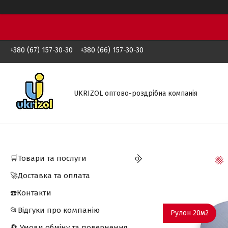
+380 (67) 157-30-30
+380 (66) 157-30-30
UKRIZOL оптово-роздрібна компанія
🛒Товари та послуги
🚀Доставка та оплата
☎️Контакти
📂Відгуки про компанію
Рулон 20м2
🔄 Умови обміну та повернення