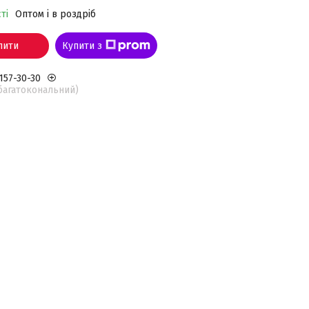
ті
Оптом і в роздріб
пити
Купити з
 157-30-30
(багатокональний)