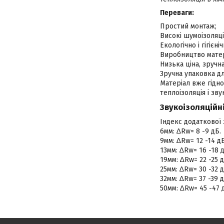
Переваги:
Простий монтаж;
Високі шумоізоляці
Екологічно і гігієн
Виробництво матер
Низька ціна, зручн
Зручна упаковка д
Матеріал вже гідно
теплоізоляція і зву
Звукоізоляційні
Індекс додаткової 
6мм: ∆Rw= 8 -9 дБ.
9мм: ∆Rw= 12 -14 дБ
13мм: ∆Rw= 16 -18 д
19мм: ∆Rw= 22 -25 д
25мм: ∆Rw= 30 -32 д
32мм: ∆Rw= 37 -39 д
50мм: ∆Rw= 45 -47 