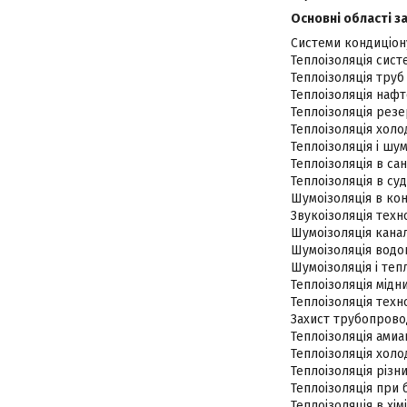
Основні області з
Системи кондиціону
Теплоізоляція сист
Теплоізоляція труб
Теплоізоляція нафт
Теплоізоляція резе
Теплоізоляція холо
Теплоізоляція і шу
Теплоізоляція в сан
Теплоізоляція в су
Шумоізоляція в кон
Звукоізоляція техн
Шумоізоляція канал
Шумоізоляція водоп
Шумоізоляція і тепл
Теплоізоляція мідн
Теплоізоляція техн
Захист трубопровод
Теплоізоляція ами
Теплоізоляція хол
Теплоізоляція різни
Теплоізоляція при 
Теплоізоляція в хімі