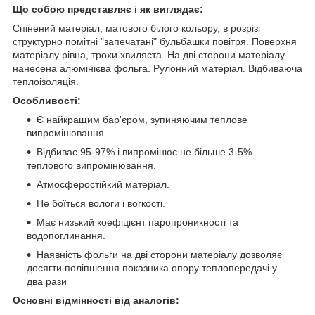
Що собою представляє і як виглядає:
Спінений матеріал, матового білого кольору, в розрізі
структурно помітні "запечатані" бульбашки повітря. Поверхня
матеріалу рівна, трохи хвиляста. На дві сторони матеріалу
нанесена алюмінієва фольга. Рулонний матеріал. Відбиваюча
теплоізоляція.
Особливості:
Є найкращим бар'єром, зупиняючим теплове
випромінювання.
Відбиває 95-97% і випромінює не більше 3-5%
теплового випромінювання.
Атмосферостійкий матеріал.
Не боїться вологи і вогкості.
Має низький коефіцієнт паропроникності та
водопоглинання.
Наявність фольги на дві сторони матеріалу дозволяє
досягти поліпшення показника опору теплопередачі у
два рази
Основні відмінності від аналогів: