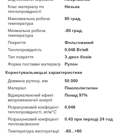
Клас матеріалу по
Низька
теплопровідності
Максимальна робоча
80 град.
температура
Мінімальна робоча
-80 град.
температура
Покриття
Фольгований
Теплопровідність
0.048 Вт/мК
Тип покриття
З двох боків
Форма поставки матеріалу
Рулон
Користувальницькі характеристики
Довжина рулону, мм
50 000
Матеріал
Пінополіетилен
Відзеркалюючий ефект
Понад 97%
випромінюючої енергії
Розрахунковий коефіцієнт
0.048
теплопровідності, вт/м°С
Розрахунковий коефіцієнт
0.43 при періоді 24 год
теплозасвоєння
Температура експлуатації
-80...+80