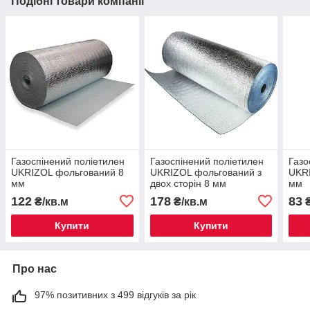
Подібні товари компанії
Газоспінений поліетилен
Газоспінений поліетилен
Газо
UKRIZOL фольгований 8
UKRIZOL фольгований з
UKR
мм
двох сторін 8 мм
мм
122
178
83
₴/кв.м
₴/кв.м
Купити
Купити
Про нас
97% позитивних з 499 відгуків за рік