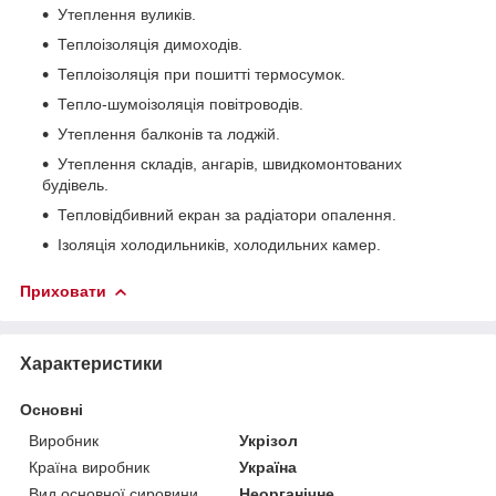
Утеплення вуликів.
Теплоізоляція димоходів.
Теплоізоляція при пошитті термосумок.
Тепло-шумоізоляція повітроводів.
Утеплення балконів та лоджій.
Утеплення складів, ангарів, швидкомонтованих
будівель.
Тепловідбивний екран за радіатори опалення.
Ізоляція холодильників, холодильних камер.
Приховати
Характеристики
Основні
Виробник
Укрізол
Країна виробник
Україна
Вид основної сировини
Неорганічне