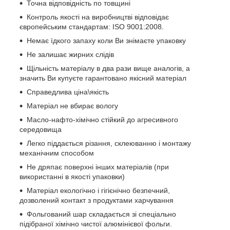
Точна відповідність по товщині
Контроль якості на виробництві відповідає
європейським стандартам:
ISO 9001:2008.
Немає їдкого запаху коли Ви знімаєте упаковку
Не залишає жирних слідів
Щільність матеріалу в два рази вище аналогів, а
значить Ви купуєте гарантовано якісний матеріал
Справедлива ціна\якість
Матеріал не вбирає вологу
Масло-нафто-хімічно стійкий до агресивного
середовища
Легко піддається різання, склеюванню і монтажу
механічним способом
Не дряпає поверхні інших матеріалів (при
використанні в якості упаковки)
Матеріал екологічно і гігієнічно безпечний,
дозволений контакт з продуктами харчування
Фольгований шар складається зі спеціально
підібраної хімічно чистої алюмінієвої фольги.