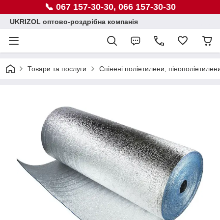
📞 067 157-30-30, 066 157-30-30
UKRIZOL оптово-роздрібна компанія
Товари та послуги
Спінені поліетилени, пінополіетилен