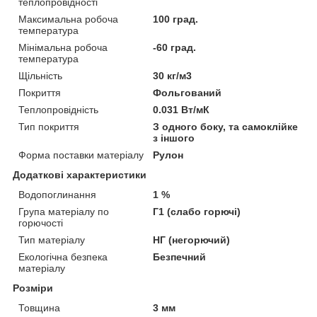
теплопровідності
Максимальна робоча
100 град.
температура
Мінімальна робоча
-60 град.
температура
Щільність
30 кг/м3
Покриття
Фольгований
Теплопровідність
0.031 Вт/мК
Тип покриття
З одного боку, та самоклійке
з іншого
Форма поставки матеріалу
Рулон
Додаткові характеристики
Водопоглинання
1 %
Група матеріалу по
Г1 (слабо горючі)
горючості
Тип матеріалу
НГ (негорючий)
Екологічна безпека
Безпечний
матеріалу
Розміри
Товщина
3 мм