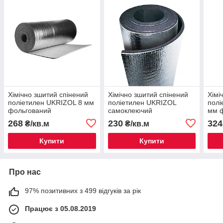
Хімічно зшитий спінений
Хімічно зшитий спінений
Хімі
поліетилен UKRIZOL 8 мм
поліетилен UKRIZOL
полі
фольгований
самоклеючий
мм 
фольгований 4 мм
268
230
324
₴/кв.м
₴/кв.м
Купити
Купити
Про нас
97% позитивних з 499 відгуків за рік
Працює з 05.08.2019