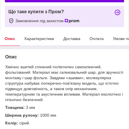
Що таке купити з Пром?
Замовлення під захистом
Опис
Характеристики
Доставка
Оплата
Умови п
Опис
Хімічно зшитий спінений поліетилен самоклеючий,
фольгований. Матеріал має склеювальний шар, для зручності
монтажу і шар фольги. Завдяки «зшивки», молекулярна
структура набуває поперечно-пов'язану модель, що істотно
підвищує довговічність, а також опір механічним,
температурним та акустичним впливам. Матеріал екологічно і
гігієнічно безпечний.
Товщина:
3 мм
Ширина рулону:
1000 мм.
Колір:
сірий.