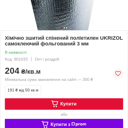
Хімічно зшитий спінений поліетилен UKRIZOL
самоклеючий фольгований 3 мм
В наявності
Код: 901033
Опт і роздріб
204
₴/кв.м
Мінімальна сума замовлення на сайті — 300 ₴
191 ₴
від 50 кв.м
Купити
або
Купити з