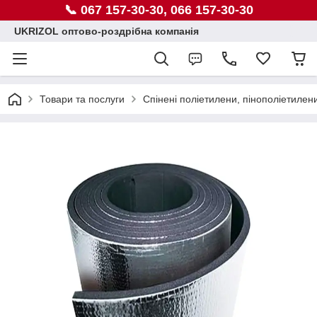
📞 067 157-30-30, 066 157-30-30
UKRIZOL оптово-роздрібна компанія
Товари та послуги
Спінені поліетилени, пінополіетилен