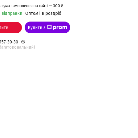
 сума замовлення на сайті — 300 ₴
о відправки
Оптом і в роздріб
пити
Купити з
 157-30-30
(багатокональний)