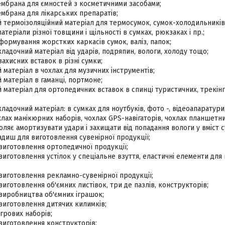
мбрана для ємностей з косметичними засобами;
мбрана для лікарських препаратів;
 термоізоляційний матеріал для термосумок, сумок-холодильників
атеріали різної товщини і щільності в сумках, рюкзаках і пр.;
формування жорстких каркасів сумок, валіз, папок;
ладочний матеріал від ударів, подряпин, вологи, холоду тощо;
захисних вставок в різні сумки;
матеріал в чохлах для музичних інструментів;
матеріал в гаманці, портмоне;
матеріал для ортопедичних вставок в спинці туристичних, трекінго
ладочний матеріал: в сумках для ноутбуків, фото -, відеоапаратури
хлах манікюрних наборів, чохлах GPS-навігаторів, чохлах планшетни
ляє амортизувати удари і захищати від попадання вологи у вміст су
диш для виготовлення сувенірної продукції;
виготовлення ортопедичної продукції;
виготовлення устілок у спеціальне взуття, еластичні елементи для 
виготовлення рекламно-сувенірної продукції;
виготовлення об'ємних листівок, три де пазлів, конструкторів;
виробництва об'ємних іграшок;
виготовлення дитячих килимків;
ігрових наборів;
виготовлення конструкторів;