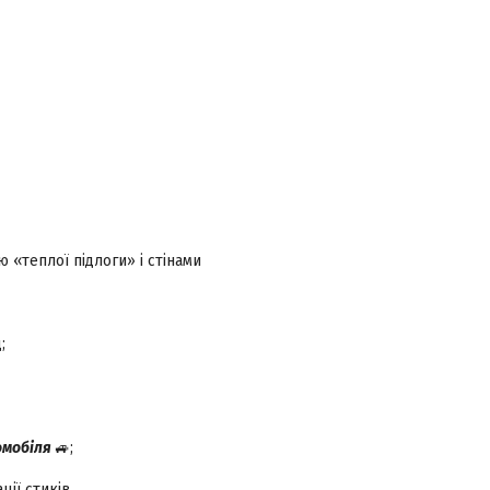
 «теплої підлоги» і стінами
;
томобіля
🚙;
ції стиків