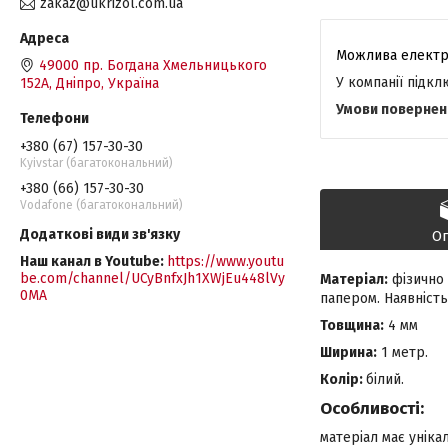
zakaz@ukrizol.com.ua
49000 пр. Богдана Хмельницького
У компанії підк
152А, Дніпро, Україна
+380 (67) 157-30-30
Kyivstar (багатокональний)
+380 (66) 157-30-30
Vodafone (багатокональний)
О
Наш канал в Youtube
https://www.youtu
be.com/channel/UCyBnfxJh1XWjEu448lVy
Матеріал:
фізично 
0MA
папером. Наявність
Товщина:
4 мм
Ширина:
1 метр.
Колір:
білий.
Особливості:
матеріал має унікал