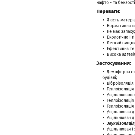
нафто - та бензості
Переваги:
Якість матері
Нормативна щі
Не має запаху;
Екологічно і г
Легкий і міцн
Ефективна теп
Висока адгезі
Застосування:
Демпферна стр
будівлі;
Віброізоляція
Теплоізоляція
Ущільнювальни
Теплоізоляція 
Теплоізоляція
Ущільнювач дл
Ущільнювач дл
Звукоізоляція
Ущільнювач і 
Ущільнювальни