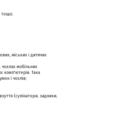
 тощо;
вих, міських і дитячих
, чохлах мобільних
х комп'ютерів. Така
мок і чохлів;
взуття (супінатори, задники,