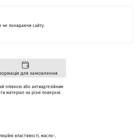
р не покидаючи сайту.
формація для замовлення
ий плівкою або антиадгезійним
и матеріал на різні поверхні.
яційні властивості, масло-,