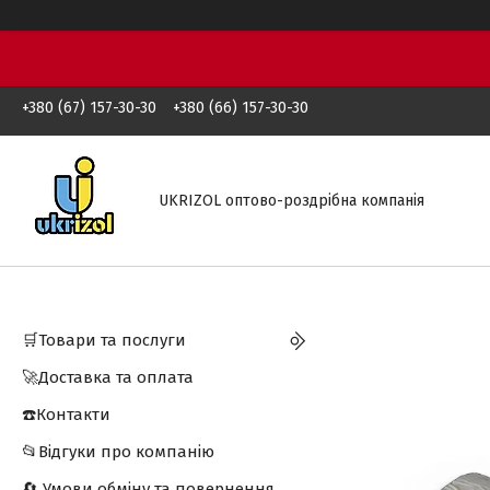
+380 (67) 157-30-30
+380 (66) 157-30-30
UKRIZOL оптово-роздрібна компанія
🛒Товари та послуги
🚀Доставка та оплата
☎️Контакти
📂Відгуки про компанію
🔄 Умови обміну та повернення