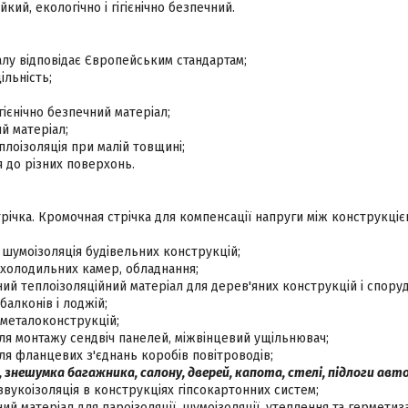
йкий, екологічно і гігієнічно безпечний.
алу відповідає Європейським стандартам;
льність;
ігієнічно безпечний матеріал;
ий матеріал;
лоізоляція при малій товщині;
я до різних поверхонь.
ічка. Кромочная стрічка для компенсації напруги між конструкцією
, шумоізоляція будівельних конструкцій;
 холодильних камер, обладнання;
й теплоізоляційний матеріал для дерев'яних конструкцій і споруд
балконів і лоджій;
 металоконструкцій;
я монтажу сендвіч панелей, міжвінцевий ущільнювач;
я фланцевих з'єднань коробів повітроводів;
, знешумка багажника, салону, дверей, капота, стелі, підлоги ав
звукоізоляція в конструкціях гіпсокартонних систем;
й матеріал для пароізоляції, шумоізоляції, утеплення та герметиза