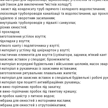
ій (також для виключення "містків холоду");
, захист від конденсату труб гарячого і холодного водопостачання;
лоізоляція трубопроводів каналізації та водопостачання, що прок
удівлею зі зворотним засипанням;
внутрішніх трубопроводів у підвалі і санвузлах;
 різних ємностей;
і прокладки;
виготовлення устілок взуття;
підкладки у взуття;
'якого канту і подпяточника у взутті;
матеріал у устілку під шкіркартон у взутті;
еластичних елементів для взуття (супінатори, задники, м'який кант 
захисних вставок у спецодяг, бронежилети;
матеріал всередині будівельних і військових шоломів, масок зварюв
матеріал в рукавичках із захисними вставками;
виготовлення рятувальних плавальних жилетів;
матеріал для захисних вставок в спеціальні будівельні і робочі ру
 матеріал при пошитті антивібраційних рукавиць;
 вино-горілчаних пробок під закатку;
 вино-горілчаних пробок під гвинтову кришку;
я пробок каністр з питною водою;
мбрана для ємностей з моторними маслами;
брана для ємностей з отрутохімікатами;