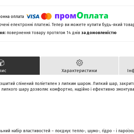
лючені електронні платежі. Тепер ви можете купити будь-який това
повернення товару протягом 14 днів
за домовленістю
пис
Характеристики
Ін
зшитий спінений поліетилен з липким шаром. Липкий шар, закрит
 липкого шару дозволяє комфортно, надійно і ефективно змонтуват
ьний набір властивостей – поєднує тепло-, шумо-, гідро - і пароізол