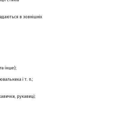
ладаються в зовнішніх
та інше);
альника і т. п.;
кавички, рукавиці;