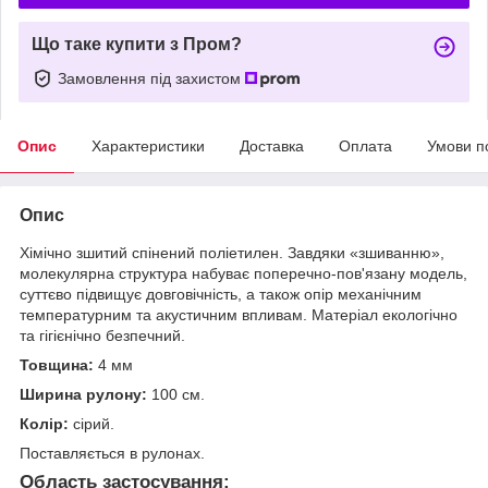
Що таке купити з Пром?
Замовлення під захистом
Опис
Характеристики
Доставка
Оплата
Умови п
Опис
Хімічно зшитий спінений поліетилен.
Завдяки «зшиванню»,
молекулярна структура набуває поперечно-пов'язану модель,
суттєво підвищує довговічність, а також опір механічним
температурним та акустичним впливам.
Матеріал екологічно
та гігієнічно безпечний.
Товщина:
4 мм
Ширина рулону:
100 см.
Колір:
сірий.
Поставляється в рулонах.
Область застосування: