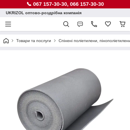
📞 067 157-30-30, 066 157-30-30
UKRIZOL оптово-роздрібна компанія
Товари та послуги
Спінені поліетилени, пінополіетилен