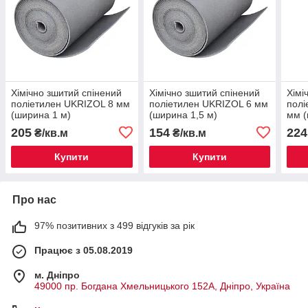
Хімічно зшитий спінений
Хімічно зшитий спінений
Хімі
поліетилен UKRIZOL 8 мм
поліетилен UKRIZOL 6 мм
полі
(ширина 1 м)
(ширина 1,5 м)
мм (
щіль
205
154
224
₴/кв.м
₴/кв.м
Купити
Купити
Про нас
97% позитивних з 499 відгуків за рік
Працює з 05.08.2019
м. Дніпро
49000 пр. Богдана Хмельницького 152А, Дніпро, Україна