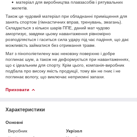
матеріал для виробництва плавзасобів і рятувальних
жилетів.
Також це чудовий матеріал при обладнанні приміщення для
занять спортом (гімнастичних вправ, тренувань, змагань).
Складається з кількох шарів ППЕ, даний мат чудово
амортизує, завдяки цьому навантаження рівномірно
розподіляється і гаситься сила удару під час падіння, що дає
можливість займатися без отримання травм.
Мат з пінополіетилену має нековзну поверхню і добре
поглинає шум, а також не деформується при навантаженнях,
що є ідеальним для спорту. Крім цього, компанія-виробник
подбала про високу якість продукції, тому він не гниє і не
поглинає вологу, що виключає неприємні запахи.
Приховати
Характеристики
Основні
Виробник
Укрізол