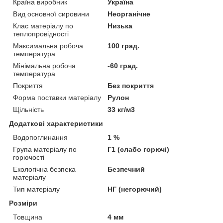
Країна виробник
Україна
Вид основної сировини
Неорганічне
Клас матеріалу по
Низька
теплопровідності
Максимальна робоча
100 град.
температура
Мінімальна робоча
-60 град.
температура
Покриття
Без покриття
Форма поставки матеріалу
Рулон
Щільність
33 кг/м3
Додаткові характеристики
Водопоглинання
1 %
Група матеріалу по
Г1 (слабо горючі)
горючості
Екологічна безпека
Безпечний
матеріалу
Тип матеріалу
НГ (негорючий)
Розміри
Товщина
4 мм