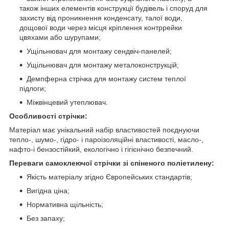
також інших елементів конструкції будівель і споруд для
захисту від проникнення конденсату, талої води,
дощової води через місця кріплення контррейки
цвяхами або шурупами;
Ущільнювач для монтажу сендвіч-панелей;
Ущільнювач для монтажу металоконструкцій;
Демпферна стрічка для монтажу систем теплої
підлоги;
Міжвінцевий утеплювач.
Особливості стрічки:
Матеріал має унікальний набір властивостей поєднуючи
тепло-, шумо-, гідро- і пароізоляційні властивості, масло-,
нафто-і бензостійкий, екологічно і гігієнічно безпечний.
Переваги самоклеючої стрічки зі спіненого поліетилену:
Якість матеріалу згідно Європейських стандартів;
Вигідна ціна;
Нормативна щільність;
Без запаху;