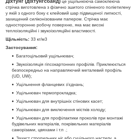
Діхтунг (діхтунгсбанд)
це ущільнююча самоклеюча
стрічка виготовлена з фізично зшитого спіненого поліетилену
у якій з одного боку є клейовий шар підвищеної липкості,
захищений силіконізованим папером. Стрічка має
односторонню робочу поверхню, яка має високі
теплоізоляційні і звукоізоляційні властивості.
Щільність:
33 кг/м3
Застосування:
Багатоцільовий ущільнювач;
Звукоізоляція гіпсокартонних профілів. Приклеюється
безпосередньо на направляючий металевий профіль
(UD, UW);
Ущільнення фланцевих з'єднань;
Ущільнювач термопрокладка;
Ущільнювач для внутрішніх стінових касет;
Ущільнювач для виключення містків холоду;
Ущільнювач для профілактики проколів при монтажі
будівельних матеріалів, покрівельних матеріалів
саморізами, цвяхами і т.п .;
Захист стропильних ніг або суцільного настилу, а