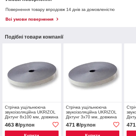
Повернення товару впродовж 14 днів за домовленістю
Всі умови повернення
Подібні товари компанії
Стрічка ущільнююча
Стрічка ущільнююча
Стрі
звукоізоляційна UKRIZOL
звукоізоляційна UKRIZOL
звук
Діхтунг 8х100 мм, довжина
Діхтунг 3х70 мм, довжина
Діхт
10 м
30 м
20 м
463
471
471
₴/рулон
₴/рулон
Купити
Купити