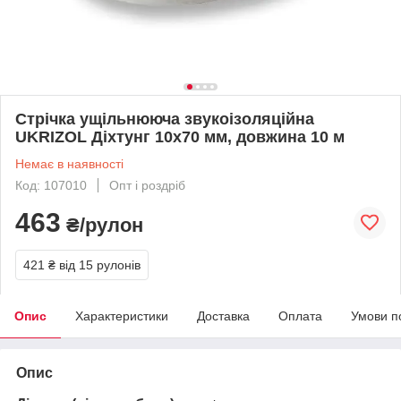
Стрічка ущільнююча звукоізоляційна
UKRIZOL Діхтунг 10х70 мм, довжина 10 м
Немає в наявності
Код: 107010
Опт і роздріб
463
₴/рулон
421 ₴
від 15 рулонів
Опис
Характеристики
Доставка
Оплата
Умови п
Опис