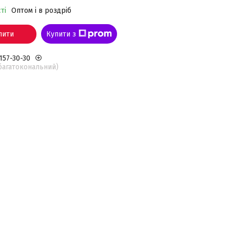
ті
Оптом і в роздріб
пити
Купити з
 157-30-30
(багатокональний)