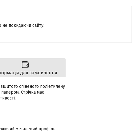
р не покидаючи сайту.
формація для замовлення
 зшитого спіненого поліетилену
 папером. Стрічка має
тивості.
вляючий металевий профіль