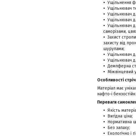
Ущільнення ф
Ущільнювач т
Ущільнювач дл
Ущільнювач дл
Ущільнювач дл
саморізами, цвяха
Захист стропи
захисту від про
шурупами;
Ущільнювач д
Ущільнювач д
Демпферна стр
Міжвінцевий 
Особливості стріч
Матеріал має уніка
нафто-і бензостійки
Переваги самоклею
Якість матері
Вигідна ціна;
Нормативна щі
Без запаху;
Екологічно і г