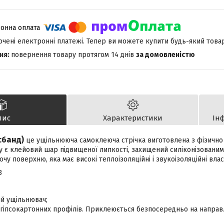
лючені електронні платежі. Тепер ви можете купити будь-який това
повернення товару протягом 14 днів
за домовленістю
пис
Характеристики
Ін
сбанд)
це ущільнююча самоклеюча стрічка виготовлена з фізично
ку є клейовий шар підвищеної липкості, захищений силіконізованим
у поверхню, яка має високі теплоізоляційні і звукоізоляційні влас
3
ий ущільнювач;
я гіпсокартонних профілів. Приклеюється безпосередньо на напра