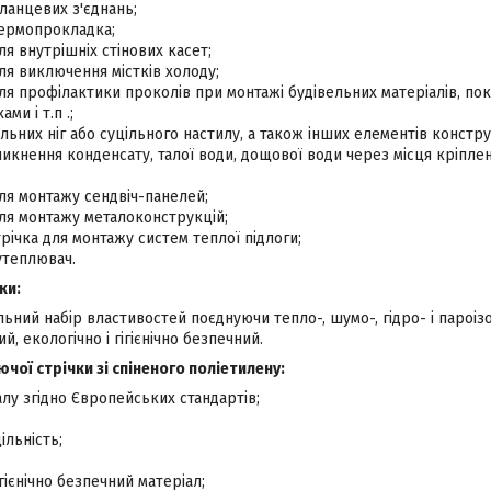
ланцевих з'єднань;
ермопрокладка;
я внутрішніх стінових касет;
я виключення містків холоду;
я профілактики проколів при монтажі будівельних матеріалів, пок
ми і т.п .;
льних ніг або суцільного настилу, а також інших елементів конструк
никнення конденсату, талої води, дощової води через місця кріпл
ля монтажу сендвіч-панелей;
ля монтажу металоконструкцій;
ічка для монтажу систем теплої підлоги;
утеплювач.
ки:
льний набір властивостей поєднуючи тепло-, шумо-, гідро- і пароізо
й, екологічно і гігієнічно безпечний.
чої стрічки зі спіненого поліетилену:
алу згідно Європейських стандартів;
льність;
ігієнічно безпечний матеріал;