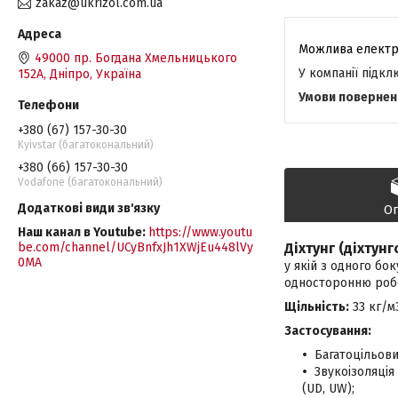
zakaz@ukrizol.com.ua
49000 пр. Богдана Хмельницького
У компанії підк
152А, Дніпро, Україна
+380 (67) 157-30-30
Kyivstar (багатокональний)
+380 (66) 157-30-30
Vodafone (багатокональний)
О
Наш канал в Youtube
https://www.youtu
be.com/channel/UCyBnfxJh1XWjEu448lVy
Діхтунг (діхтунг
0MA
у якій з одного бо
односторонню робоч
Щільність:
33 кг/м
Застосування:
Багатоцільов
Звукоізоляці
(UD, UW);