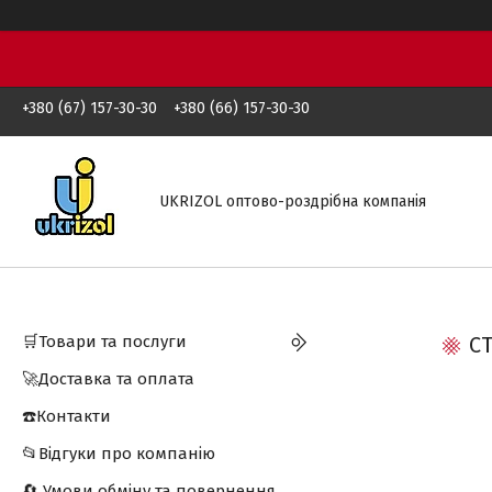
+380 (67) 157-30-30
+380 (66) 157-30-30
UKRIZOL оптово-роздрібна компанія
🛒Товари та послуги
С
🚀Доставка та оплата
☎️Контакти
📂Відгуки про компанію
🔄 Умови обміну та повернення