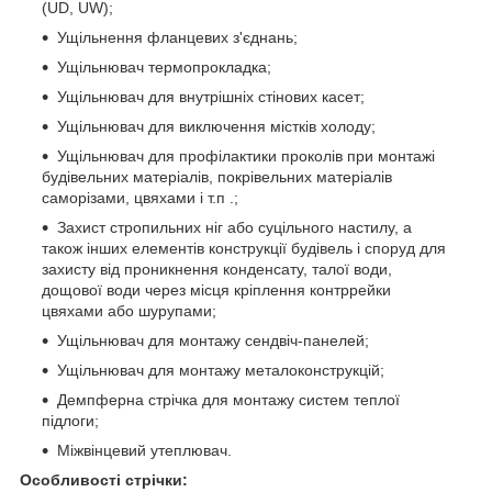
(UD, UW);
Ущільнення фланцевих з'єднань;
Ущільнювач термопрокладка;
Ущільнювач для внутрішніх стінових касет;
Ущільнювач для виключення містків холоду;
Ущільнювач для профілактики проколів при монтажі
будівельних матеріалів, покрівельних матеріалів
саморізами, цвяхами і т.п .;
Захист стропильних ніг або суцільного настилу, а
також інших елементів конструкції будівель і споруд для
захисту від проникнення конденсату, талої води,
дощової води через місця кріплення контррейки
цвяхами або шурупами;
Ущільнювач для монтажу сендвіч-панелей;
Ущільнювач для монтажу металоконструкцій;
Демпферна стрічка для монтажу систем теплої
підлоги;
Міжвінцевий утеплювач.
Особливості стрічки: