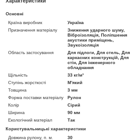
Характеристики
Основні
Країна виробник
Україна
Призначення матеріалу
Зниження ударного шуму,
Віброізоляція, Поліпшення
акустики приміщень,
Звукоізоляція
Область застосування
Для підлоги, Для стель, Для
каркасних конструкцій, Для
стін, Для інженерного
обладнання
Щільність
33 кг/м³
Ступінь жорсткості
М'який
Товщина
3 мм
Форма поставки матеріалу
Рулон
Колір
Сірий
Ширина
90 мм
Екологічний матеріал
Так
Користувальницькі характеристики
Довжина рулону, п. м.
30