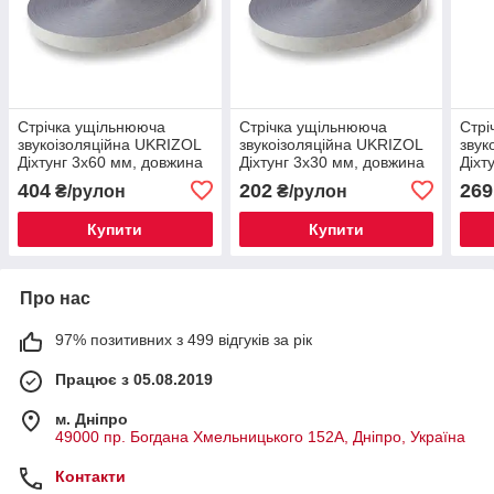
Стрічка ущільнююча
Стрічка ущільнююча
Стрі
звукоізоляційна UKRIZOL
звукоізоляційна UKRIZOL
звук
Діхтунг 3х60 мм, довжина
Діхтунг 3х30 мм, довжина
Діхт
30 м
30 м
30 м
404
202
269
₴/рулон
₴/рулон
Купити
Купити
Про нас
97% позитивних з 499 відгуків за рік
Працює з 05.08.2019
м. Дніпро
49000 пр. Богдана Хмельницького 152А, Дніпро, Україна
Контакти