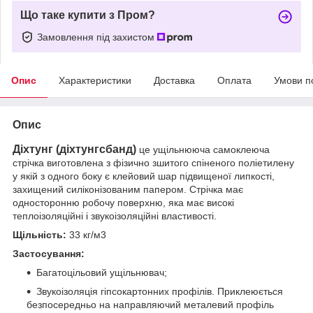
Що таке купити з Пром?
Замовлення під захистом
Опис
Характеристики
Доставка
Оплата
Умови п
Опис
Діхтунг (діхтунгсбанд)
це ущільнююча самоклеюча
стрічка виготовлена з фізично зшитого спіненого поліетилену
у якій з одного боку є клейовий шар підвищеної липкості,
захищений силіконізованим папером. Стрічка має
односторонню робочу поверхню, яка має високі
теплоізоляційні і звукоізоляційні властивості.
Щільність:
33 кг/м3
Застосування:
Багатоцільовий ущільнювач;
Звукоізоляція гіпсокартонних профілів. Приклеюється
безпосередньо на направляючий металевий профіль