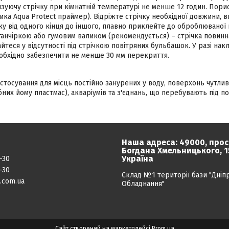
зуючу стрічку при кімнатній температурі не менше 12 годин. Пор
ика Aqua Protect праймер). Відріжте стрічку необхідної довжини, в
ку від одного кінця до іншого, плавно приклейте до оброблюваної
ганчіркою або гумовим валиком (рекомендується) – стрічка повинн
йтеся у відсутності під стрічкою повітряних бульбашок. У разі на
еобхідно забезпечити не менше 30 мм перекриття.
стосування для місць постійно занурених у воду, поверхонь чутлив
ібних йому пластмас), акваріумів та з'єднань, що перебувають під п
Наша адреса: 49000, прос
Богдана Хмельницького, 15
Україна
-30
-30
Склад №1 території бази "Дніп
.com.ua
Обладнання"
Сайт створений на маркетплейсі
Prom.ua