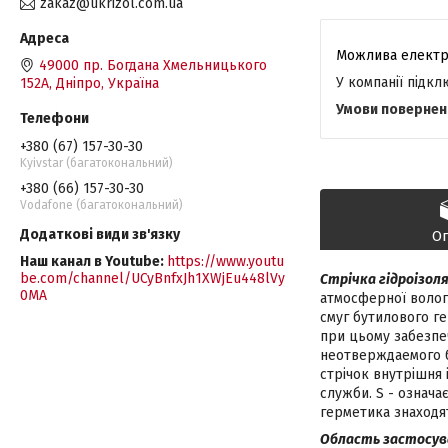
zakaz@ukrizol.com.ua
49000 пр. Богдана Хмельницького
У компанії підк
152А, Дніпро, Україна
+380 (67) 157-30-30
Kyivstar (багатокональний)
+380 (66) 157-30-30
Vodafone (багатокональний)
О
Наш канал в Youtube
https://www.youtu
be.com/channel/UCyBnfxJh1XWjEu448lVy
Стрічка гідроізол
0MA
атмосферної волог
смуг бутилового г
при цьому забезпе
неотверждаемого б
стрічок внутрішня 
служби. S - означа
герметика знаходят
Область застосув