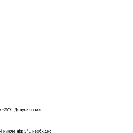
о +25°С. Допускається
і нижче ніж 5°С необхідно