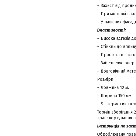
– Захист від прони
– При монтажі віко
– У навісних фасад
Властивості:
– Висока адгезія д
– Стійкий до впли
– Простота в заст
– Забезпечує опер
– Довговічний мате
Розміри
– Довжина 12 м.
– Ширина 150 мм.
– S - герметик і кл
Термін зберігання 
транспортування пр
Інструкція по зас
Оброблювану повер