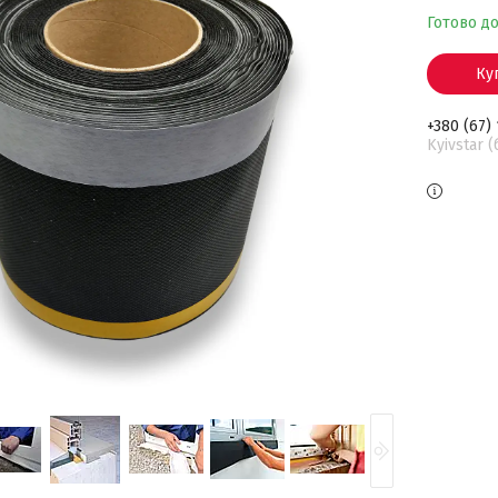
Готово д
Ку
+380 (67)
Kyivstar 