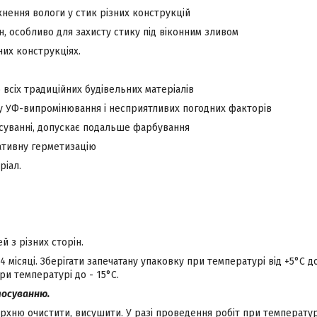
кнення вологи у стик різних конструкцій
н, особливо для захисту стику під віконним зливом
них конструкціях.
о всіх традиційних будівельних матеріалів
ву УФ-випромінювання і несприятливих погодних факторів
осуванні, допускає подальше фарбування
ативну герметизацію
ріал.
ей з різних сторін.
24 місяці. Зберігати запечатану упаковку при температурі від +5°С д
и температурі до - 15°С.
тосуванню.
хню очистити, висушити. У разі проведення робіт при температур