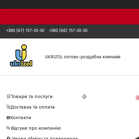
+380 (67) 157-30-30
+380 (66) 157-30-30
UKRIZOL оптово-роздрібна компанія
🛒Товари та послуги
🚀Доставка та оплата
☎️Контакти
📂Відгуки про компанію
🔄 Умови обміну та повернення