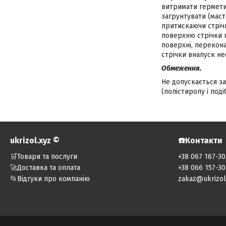
витримати гермети
загрунтувати (маст
притискаючи стріч
поверхню стрічки 
поверхні, перекона
стрічки внапуск н
Обмеження.
Не допускається за
(полістиролу і под
ukrizol.xyz ©️
☎️Контакти
🛒Товари та послуги
+38 067 167-30
🚀Доставка та оплата
+38 066 157-30
📂Відгуки про компанію
zakaz@ukrizol