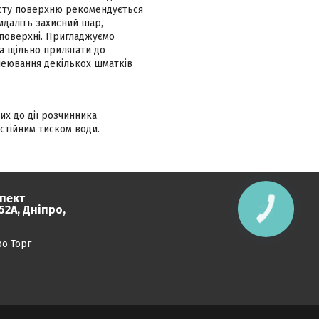
исту поверхню рекомендується
идаліть захисний шар,
 поверхні. Пригладжуємо
а щільно прилягати до
клеювання декількох шматків
их до дії розчинника
остійним тиском води.
пект
2А, Дніпро,
КНОПКА
ЗВ'ЯЗКУ
ро Торг