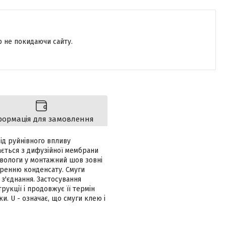
р не покидаючи сайту.
формація для замовлення
від руйнівного впливу
ається з дифузійної мембрани
вологи у монтажний шов зовні
ренню конденсату. Смуги
з'єднання. Застосування
рукції і продовжує її термін
и. U - означає, що смуги клею і