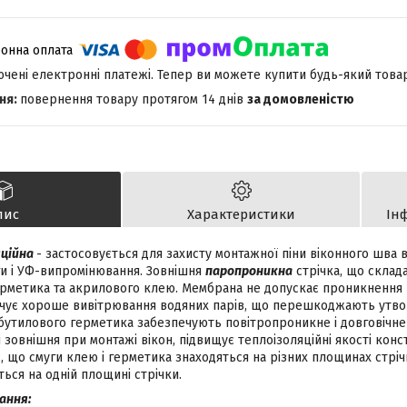
лючені електронні платежі. Тепер ви можете купити будь-який това
повернення товару протягом 14 днів
за домовленістю
пис
Характеристики
Ін
яційна
- застосовується для захисту монтажної піни віконного шва 
и і УФ-випромінювання. Зовнішня
паропроникна
стрічка, що склад
ерметика та акрилового клею. Мембрана не допускає проникнення 
чує хороше вивітрювання водяних парів, що перешкоджають утво
утилового герметика забезпечують повітропроникне і довговічне 
і зовнішня при монтажі вікон, підвищує теплоізоляційні якості конст
є, що смуги клею і герметика знаходяться на різних площинах стрічк
ься на одній площині стрічки.
ання: