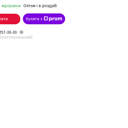
о відправки
Оптом і в роздріб
пити
Купити з
 157-30-30
(багатокональний)