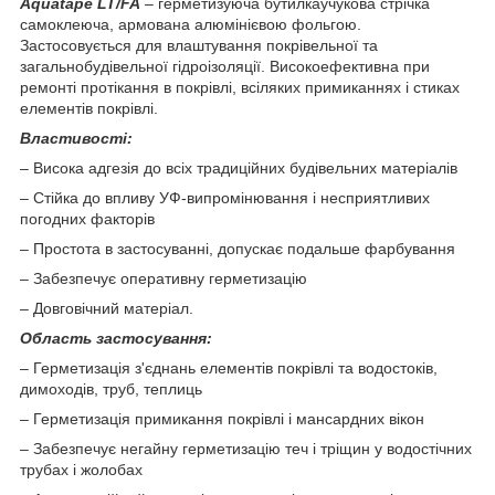
Aquatape LT/FA
– герметизуюча бутилкаучукова стрічка
самоклеюча, армована алюмінієвою фольгою.
Застосовується для влаштування покрівельної та
загальнобудівельної гідроізоляції.
Високоефективна при
ремонті протікання в покрівлі, всіляких примиканнях і стиках
елементів покрівлі.
Властивості:
– Висока адгезія до всіх традиційних будівельних матеріалів
– Стійка до впливу УФ-випромінювання і несприятливих
погодних факторів
– Простота в застосуванні, допускає подальше фарбування
– Забезпечує оперативну герметизацію
– Довговічний матеріал.
Область застосування:
– Герметизація з'єднань елементів покрівлі та водостоків,
димоходів, труб, теплиць
– Герметизація примикання покрівлі і мансардних вікон
– Забезпечує негайну герметизацію теч і тріщин у водостічних
трубах і жолобах