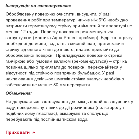
Інструкція по застосуванню:
Оброблювану поверхню очистити, висушити. У разі
проведення робіт при температурі нижче ніж 5°С необхідно
витримати герметизуючу стрічку при кімнатній температурі не
менше 12 годин. Пористу поверхню рекомендується
загрунтувати (мастика Aqua Protect праймер). Відріжте стрічку
необхідної довжини, видаліть захисний шар, притискаючи
стрічку від одного кінця до іншого, плавно приклейте до
оброблюваної поверхні. Пригладжуємо поверхню стрічки
ганчіркою або гумовим валиком (рекомендується) – стрічка
повинна щільно прилягати до поверхні, переконайтеся у
відсутності під стрічкою повітряних бульбашок. У разі
наклеювання декількох шматків стрічки внапуск необхідно
забезпечити не менше 30 мм перекриття.
Обмеження:
Не допускається застосування для місць постійно занурених у
воду, поверхонь чутливих до дії розчинника (полістиролу і
подібних йому пластмас), акваріумів та сполук що
перебувають під постійним тиском води.
Приховати