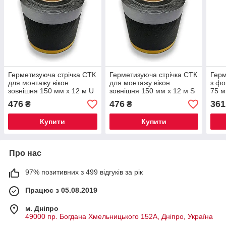
Герметизуюча стрічка СТК
Герметизуюча стрічка СТК
Герм
для монтажу вікон
для монтажу вікон
з фо
зовнішня 150 мм х 12 м U
зовнішня 150 мм х 12 м S
75 м
476
476
361
₴
₴
Купити
Купити
Про нас
97% позитивних з 499 відгуків за рік
Працює з 05.08.2019
м. Дніпро
49000 пр. Богдана Хмельницького 152А, Дніпро, Україна