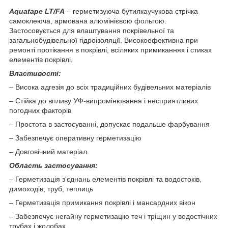
Aquatape LT/FA
– герметизуюча бутилкаучукова стрічка
самоклеюча, армована алюмінієвою фольгою.
Застосовується для влаштування покрівельної та
загальнобудівельної гідроізоляції.
Високоефективна при
ремонті протікання в покрівлі, всіляких примиканнях і стиках
елементів покрівлі.
Властивості:
– Висока адгезія до всіх традиційних будівельних матеріалів
– Стійка до впливу УФ-випромінювання і несприятливих
погодних факторів
– Простота в застосуванні, допускає подальше фарбування
– Забезпечує оперативну герметизацію
– Довговічний матеріал.
Область застосування:
– Герметизація з'єднань елементів покрівлі та водостоків,
димоходів, труб, теплиць
– Герметизація примикання покрівлі і мансардних вікон
– Забезпечує негайну герметизацію теч і тріщин у водостічних
трубах і жолобах