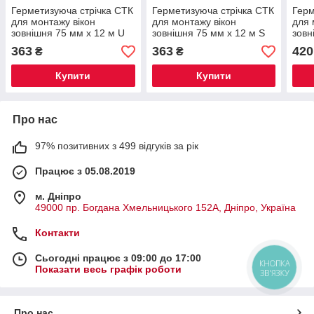
Герметизуюча стрічка СТК
Герметизуюча стрічка СТК
Герм
для монтажу вікон
для монтажу вікон
для 
зовнішня 75 мм х 12 м U
зовнішня 75 мм х 12 м S
зовн
363
363
420
₴
₴
Купити
Купити
Про нас
97% позитивних з 499 відгуків за рік
Працює з 05.08.2019
м. Дніпро
49000 пр. Богдана Хмельницького 152А, Дніпро, Україна
Контакти
Сьогодні працює з 09:00 до 17:00
КНОПКА
Показати весь графік роботи
ЗВ'ЯЗКУ
Про нас