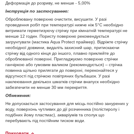
Деформація до розриву, не менше - 5,00%
Інструкція по застосуванню:
Оброблювану поверхню очистити, висушити. У разі
проведення робіт при температурі нижче ніж 5°С необхідно
витримати герметизуючу стрічку при кімнатній температурі не
менше 12 годин. Пористу поверхню рекомендується
загрунтувати (мастика Aqua Protect праймер). Відріжте стрічку
необхідної довжини, видаліть захисний шар, притискаючи
стрічку від одного кінця до іншого, плавно приклейте до
оброблюваної поверхні. Пригладжуємо поверхню стрічки
ганчіркою або гумовим валиком (рекомендується) – стрічка
повинна щільно прилягати до поверхні, переконайтеся у
відсутності під стрічкою повітряних бульбашок. У разі
наклеювання декількох шматків стрічки внапуск необхідно
забезпечити не менше 30 мм перекриття.
Обмеження:
Не допускається застосування для місць постійно занурених у
воду, поверхонь чутливих до дії розчинника (полістиролу і
подібних йому пластмас), акваріумів та сполук що
перебувають під постійним тиском води.
Приховати