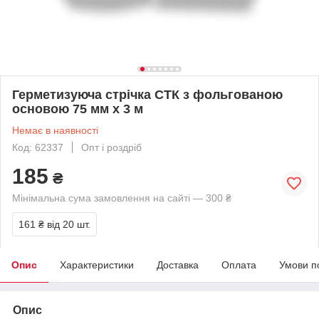
Герметизуюча стрічка СТК з фольгованою
основою 75 мм х 3 м
Немає в наявності
Код: 62337
Опт і роздріб
185
₴
Мінімальна сума замовлення на сайті — 300 ₴
161 ₴
від 20 шт.
Опис
Характеристики
Доставка
Оплата
Умови п
Опис