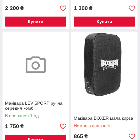
2 200
1 300
₴
₴
Купити
Купити
Маківара LEV SPORT ручна
середня комбі
В наявності 1 од.
Маківара BOXER мала кирза
1 750
Немає в наявності
₴
865
₴
Купити