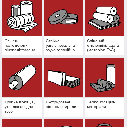
Спінені
Стрічка
Спінений
поліетилени,
ущільнювальна
етиленвінілацетат
пінополіетилени
звукоізоляційна
(матеріал EVA)
Трубна ізоляція,
Екструдовані
Теплоізоляційні
утеплювачі для
пінополістироли
матеріали
труб