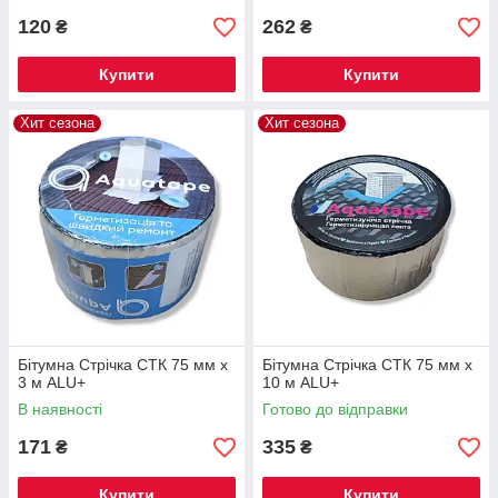
120
262
₴
₴
Купити
Купити
Хит сезона
Хит сезона
Бітумна Стрічка СТК 75 мм х
Бітумна Стрічка СТК 75 мм х
3 м ALU+
10 м ALU+
В наявності
Готово до відправки
171
335
₴
₴
Купити
Купити