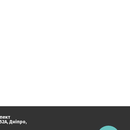
пект
2А, Дніпро,