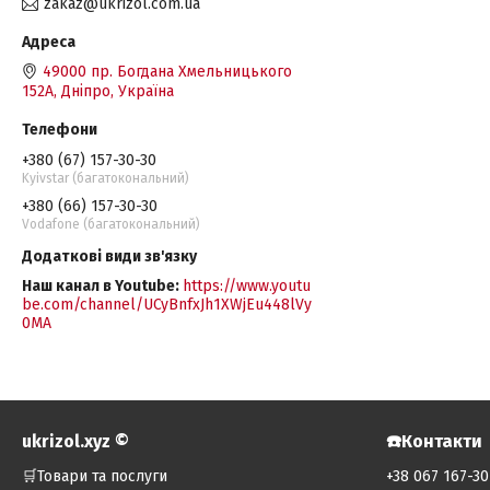
zakaz@ukrizol.com.ua
49000 пр. Богдана Хмельницького
152А, Дніпро, Україна
+380 (67) 157-30-30
Kyivstar (багатокональний)
+380 (66) 157-30-30
Vodafone (багатокональний)
Наш канал в Youtube
https://www.youtu
be.com/channel/UCyBnfxJh1XWjEu448lVy
0MA
ukrizol.xyz ©️
☎️Контакти
🛒Товари та послуги
+38 067 167-30