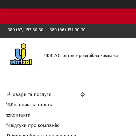
+380 (67) 157-30-30
+380 (66) 157-30-30
UKRIZOL оптово-роздрібна компанія
🛒Товари та послуги
🚀Доставка та оплата
☎️Контакти
📂Відгуки про компанію
🔄 Умови обміну та повернення