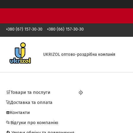
+380 (67) 157-30-30
+380 (66) 157-30-30
UKRIZOL оптово-роздрібна компанія
🛒Товари та послуги
🚀Доставка та оплата
☎️Контакти
📂Відгуки про компанію
🔄 Умови обміну та повернення