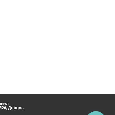
пект
2А, Дніпро,