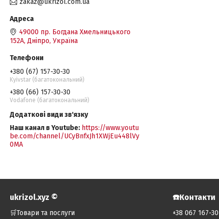
zakaz@ukrizol.com.ua
49000 пр. Богдана Хмельницького
152А, Дніпро, Україна
+380 (67) 157-30-30
Kyivstar (багатокональний)
+380 (66) 157-30-30
Vodafone (багатокональний)
Наш канал в Youtube
https://www.youtu
be.com/channel/UCyBnfxJh1XWjEu448lVy
0MA
ukrizol.xyz ©️
☎️Контакти
🛒Товари та послуги
+38 067 167-30