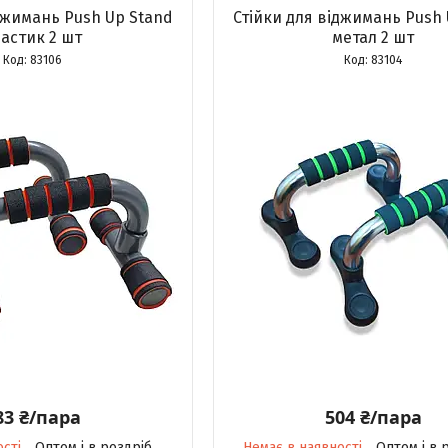
джимань Push Up Stand
Стійки для віджимань Push 
астик 2 шт
метал 2 шт
83106
83104
83 ₴/пара
504 ₴/пара
ості
Оптом і в роздріб
Немає в наявності
Оптом і в 