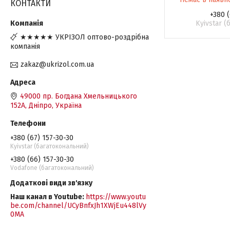
КОНТАКТИ
+380 (
Kyivstar 
★★★★★ УКРІЗОЛ оптово-роздрібна
компанія
zakaz@ukrizol.com.ua
49000 пр. Богдана Хмельницького
152А, Дніпро, Україна
+380 (67) 157-30-30
Kyivstar (багатокональний)
+380 (66) 157-30-30
Vodafone (багатокональний)
Наш канал в Youtube
https://www.youtu
be.com/channel/UCyBnfxJh1XWjEu448lVy
0MA