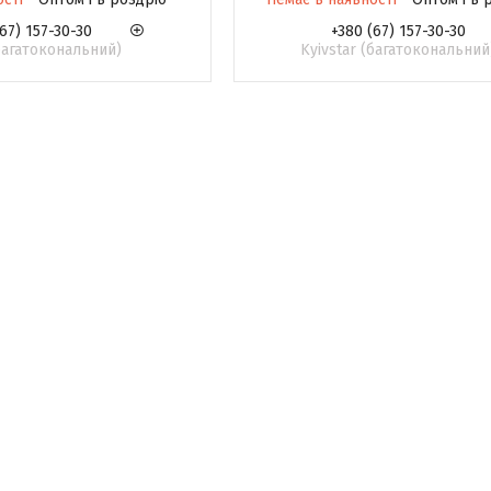
67) 157-30-30
+380 (67) 157-30-30
(багатокональний)
Kyivstar (багатокональний