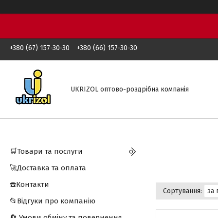
+380 (67) 157-30-30
+380 (66) 157-30-30
UKRIZOL оптово-роздрібна компанія
🛒Товари та послуги
🚀Доставка та оплата
☎️Контакти
📂Відгуки про компанію
🔄 Умови обміну та повернення