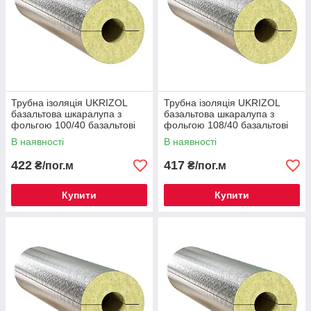
Трубна ізоляція UKRIZOL
Трубна ізоляція UKRIZOL
базальтова шкаралупа з
базальтова шкаралупа з
фольгою 100/40 базальтові
фольгою 108/40 базальтові
циліндри
циліндри
В наявності
В наявності
422
417
₴/пог.м
₴/пог.м
Купити
Купити