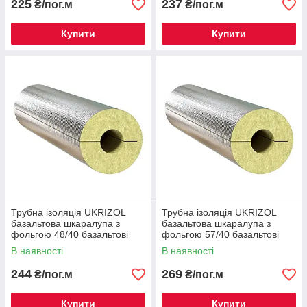
225
237
₴/пог.м
₴/пог.м
Купити
Купити
Трубна ізоляція UKRIZOL
Трубна ізоляція UKRIZOL
базальтова шкаралупа з
базальтова шкаралупа з
фольгою 48/40 базальтові
фольгою 57/40 базальтові
циліндри
циліндри
В наявності
В наявності
244
269
₴/пог.м
₴/пог.м
Купити
Купити