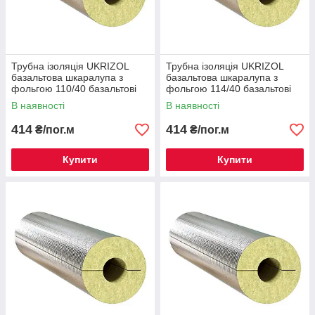
Трубна ізоляція UKRIZOL
Трубна ізоляція UKRIZOL
базальтова шкаралупа з
базальтова шкаралупа з
фольгою 110/40 базальтові
фольгою 114/40 базальтові
циліндри
циліндри
В наявності
В наявності
414
414
₴/пог.м
₴/пог.м
Купити
Купити