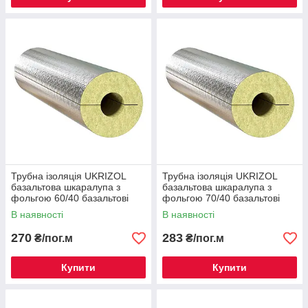
Трубна ізоляція UKRIZOL
Трубна ізоляція UKRIZOL
базальтова шкаралупа з
базальтова шкаралупа з
фольгою 60/40 базальтові
фольгою 70/40 базальтові
циліндри
циліндри
В наявності
В наявності
270
283
₴/пог.м
₴/пог.м
Купити
Купити