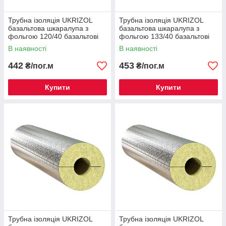
Трубна ізоляція UKRIZOL
Трубна ізоляція UKRIZOL
базальтова шкаралупа з
базальтова шкаралупа з
фольгою 120/40 базальтові
фольгою 133/40 базальтові
циліндри
циліндри
В наявності
В наявності
442
453
₴/пог.м
₴/пог.м
Купити
Купити
Трубна ізоляція UKRIZOL
Трубна ізоляція UKRIZOL