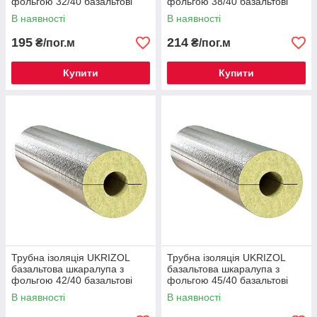
фольгою 32/40 базальтові
фольгою 38/40 базальтові
циліндри
циліндри
В наявності
В наявності
195
214
₴/пог.м
₴/пог.м
Купити
Купити
Трубна ізоляція UKRIZOL
Трубна ізоляція UKRIZOL
базальтова шкаралупа з
базальтова шкаралупа з
фольгою 42/40 базальтові
фольгою 45/40 базальтові
циліндри
циліндри
В наявності
В наявності