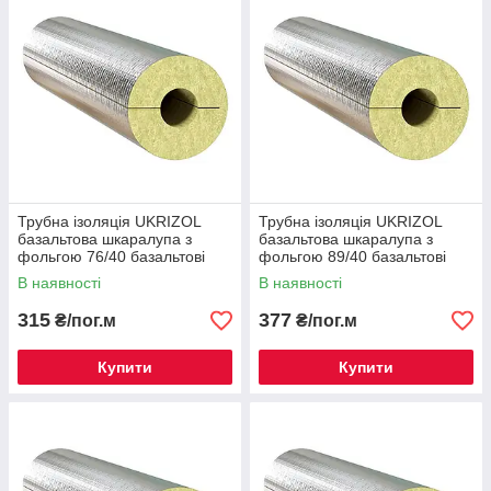
Трубна ізоляція UKRIZOL
Трубна ізоляція UKRIZOL
базальтова шкаралупа з
базальтова шкаралупа з
фольгою 76/40 базальтові
фольгою 89/40 базальтові
циліндри
циліндри
В наявності
В наявності
315
377
₴/пог.м
₴/пог.м
Купити
Купити