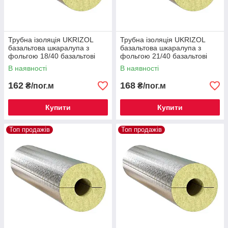
Трубна ізоляція UKRIZOL
Трубна ізоляція UKRIZOL
базальтова шкаралупа з
базальтова шкаралупа з
фольгою 18/40 базальтові
фольгою 21/40 базальтові
циліндри
циліндри
В наявності
В наявності
162
168
₴/пог.м
₴/пог.м
Купити
Купити
Топ продажів
Топ продажів